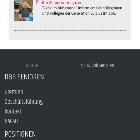
dbb Seniorenmagazin
"Aktiv im Ruhestand" informiert alle Kolleginnen
und Kollegen der Generation 65 plus im dbb.
dbb.de
Archiv dbb Senioren
DBB SENIOREN
Gremien
Geschäftsführung
Kontakt
BAGSO
POSITIONEN