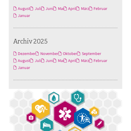
August
Juli
Juni
Mai
April
März
Februar
Januar
Archiv 2025
Dezember
November
Oktober
September
August
Juli
Juni
Mai
April
März
Februar
Januar