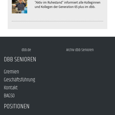
"Aktiv im Ruhestand" informiert alle Kolleginnen
und Kollegen der Generation 65 plus im dbb.
dbb.de
Archiv dbb Senioren
DBB SENIOREN
Gremien
Geschäftsführung
Kontakt
BAGSO
POSITIONEN