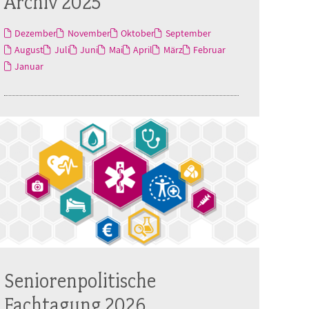
Archiv 2025
Dezember
November
Oktober
September
August
Juli
Juni
Mai
April
März
Februar
Januar
Seniorenpolitische
Fachtagung 2026