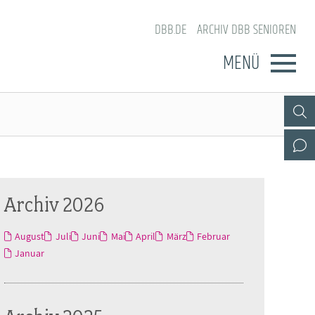
DBB.DE
ARCHIV DBB SENIOREN
MENÜ
Archiv 2026
August
Juli
Juni
Mai
April
März
Februar
Januar