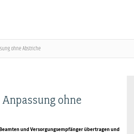
sung ohne Abstriche
DBB SENIOREN - ÜBERBLICK
VERANSTALTUNGEN - ÜBERBLICK
Gremien
Fachtagungen
: Anpassung ohne
Geschäftsführung
Bundesseniorenkongress
Kontakt
 die Beamten und Versorgungsempfänger übertragen und