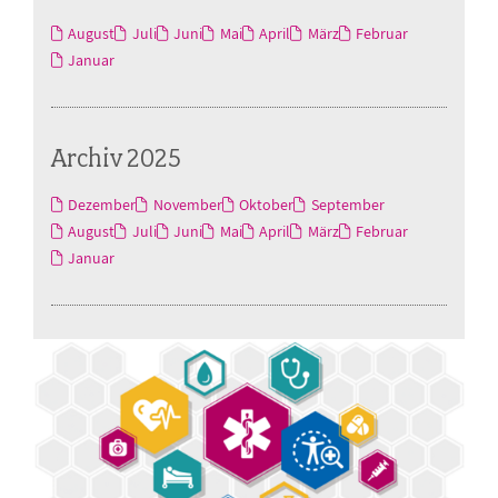
August
Juli
Juni
Mai
April
März
Februar
Januar
Archiv 2025
Dezember
November
Oktober
September
August
Juli
Juni
Mai
April
März
Februar
Januar