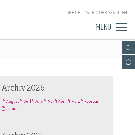
DBB.DE
ARCHIV DBB SENIOREN
MENÜ
Archiv 2026
August
Juli
Juni
Mai
April
März
Februar
Januar