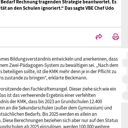
 Bedarf Rechnung tragenden Strategie beantwortet. Es
BAGSO
ität an den Schulen ignoriert.“ Das sagte VBE Chef Udo
ames Bildungsverständnis entwickeln und anerkennen, dass
inem Zwei-Pädagogen-System zu bewältigen sei. „Nach dem
beteiligen sollte, ist die KMK mehr denn je in der Pflicht zu
ens zustande zu bringen“, erklärte Beckmann.
orsitzende den Fachkräftemangel. Dieser ziehe sich wie ein
Das ist das verheerende Ergebnis einer verfehlten
dnis der KMK, dass bis 2023 an Grundschulen 12.400
 dann an die Sekundarschulen (außer dem Gymnasium) und
tsächlichen Bedarfs. Bis 2025 werden es allein an
. Diese Berechnungen beziehen sich aber nur auf den Status
undschulen ab 2025 einzulösen, werden 100.000 weitere