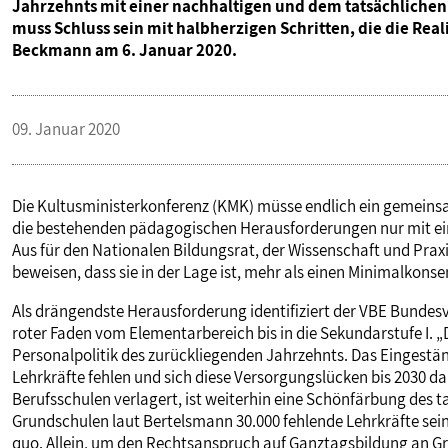
Jahrzehnts mit einer nachhaltigen und dem tatsächlichen
muss Schluss sein mit halbherzigen Schritten, die die Real
Beckmann am 6. Januar 2020.
09. Januar 2020
Die Kultusministerkonferenz (KMK) müsse endlich ein gemeins
die bestehenden pädagogischen Herausforderungen nur mit e
Aus für den Nationalen Bildungsrat, der Wissenschaft und Praxis 
beweisen, dass sie in der Lage ist, mehr als einen Minimalkons
Als drängendste Herausforderung identifiziert der VBE Bundesv
roter Faden vom Elementarbereich bis in die Sekundarstufe I. „
Personalpolitik des zurückliegenden Jahrzehnts. Das Eingestän
Lehrkräfte fehlen und sich diese Versorgungslücken bis 2030
Berufsschulen verlagert, ist weiterhin eine Schönfärbung des ta
Grundschulen laut Bertelsmann 30.000 fehlende Lehrkräfte sein
quo. Allein, um den Rechtsanspruch auf Ganztagsbildung an Gr