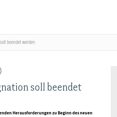
 soll beendet werden
DBB SENIOREN - ÜBERBLICK
VERANSTALTUNGEN - ÜBERBLICK
)
Gremien
Fachtagungen
gnation soll beendet
Geschäftsführung
Bundesseniorenkongress
Kontakt
tehenden Herausforderungen zu Beginn des neuen