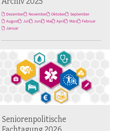
Archiv 2025
Dezember
November
Oktober
September
August
Juli
Juni
Mai
April
März
Februar
Januar
Seniorenpolitische
Fachtagung 2026