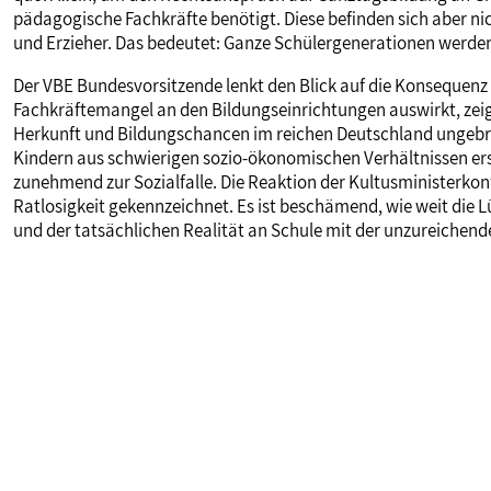
pädagogische Fachkräfte benötigt. Diese befinden sich aber nic
und Erzieher. Das bedeutet: Ganze Schülergenerationen werde
Der VBE Bundesvorsitzende lenkt den Blick auf die Konsequenz 
Fachkräftemangel an den Bildungseinrichtungen auswirkt, zei
Herkunft und Bildungschancen im reichen Deutschland ungebroch
Kindern aus schwierigen sozio-ökonomischen Verhältnissen ers
zunehmend zur Sozialfalle. Die Reaktion der Kultusministerkonfe
Ratlosigkeit gekennzeichnet. Es ist beschämend, wie weit die
und der tatsächlichen Realität an Schule mit der unzureichenden