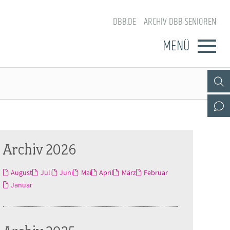
DBB.DE
ARCHIV DBB SENIOREN
MENÜ
Archiv 2026
August
Juli
Juni
Mai
April
März
Februar
Januar