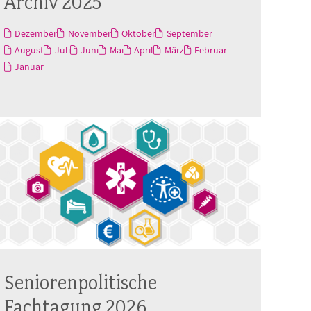
Archiv 2025
Dezember
November
Oktober
September
August
Juli
Juni
Mai
April
März
Februar
Januar
Seniorenpolitische
Fachtagung 2026