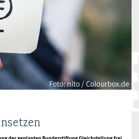
BAGSO
insetzen
ng der geplanten Bundesstiftung Gleichstellung frei