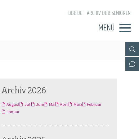
DBB.DE
ARCHIV DBB SENIOREN
MENÜ
Archiv 2026
August
Juli
Juni
Mai
April
März
Februar
Januar