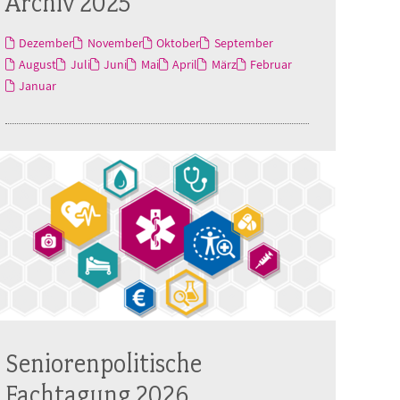
Archiv 2025
Dezember
November
Oktober
September
August
Juli
Juni
Mai
April
März
Februar
Januar
Seniorenpolitische
Fachtagung 2026