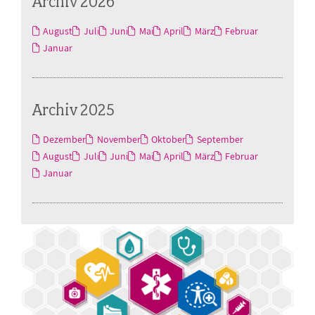
Archiv 2026
August
Juli
Juni
Mai
April
März
Februar
Januar
Archiv 2025
Dezember
November
Oktober
September
August
Juli
Juni
Mai
April
März
Februar
Januar