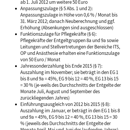
ab 1. Juli 2012 um weitere 50 Euro
Anpassungszulage (§ 5 Abs. 1 und 2):
Anpassungszulage in Höhe von 0,6 % / Monat bis
31. März 2012; danach Neuberechnung und ggf.
Erhöhung (Absenkungen sind ausgeschlossen)
Funktionszulage für Pflegekräfte (§ 6):
Pflegekräfte der Entgeltgruppen 8a und 9a sowie
Leitungen und Stellvertretungen der Bereiche ITS,
OP und Anästhesie erhalten eine Funktionszulage
von 50 Euro / Monat
Jahressonderzahlung bis Ende 2015 (§ 7):
Auszahlung im November; sie beträgt in den EG 1
bis 8 und 9a = 45%, EG 9 bis 12 = 40 %, EG 13 bis 15
= 30 % (je-weils des Durchschnitts der Entgelte der
Monate Juli, August und September des
zurückliegenden Jahres)
Einführungsausgleich von 2012 bis 2015 (§ 8):
Auszahlung im Januar, er beträgt in den EG 1 bis 8
und 9a = 45%, EG 9 bis 12 = 40 %, EG 13 bis 15 = 30
% (jeweils des Durchschnitts der Entgelte der
Monate April, Mai und Juni des laufenden Jahres)