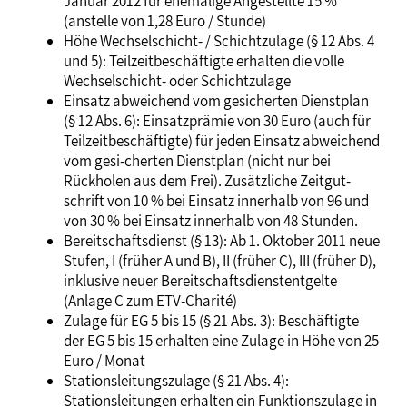
Januar 2012 für ehemalige Angestellte 15 %
(anstelle von 1,28 Euro / Stunde)
Höhe Wechselschicht- / Schichtzulage (§ 12 Abs. 4
und 5): Teilzeitbeschäftigte erhalten die volle
Wechselschicht- oder Schichtzulage
Einsatz abweichend vom gesicherten Dienstplan
(§ 12 Abs. 6): Einsatzprämie von 30 Euro (auch für
Teilzeitbeschäftigte) für jeden Einsatz abweichend
vom gesi-cherten Dienstplan (nicht nur bei
Rückholen aus dem Frei). Zusätzliche Zeitgut-
schrift von 10 % bei Einsatz innerhalb von 96 und
von 30 % bei Einsatz innerhalb von 48 Stunden.
Bereitschaftsdienst (§ 13): Ab 1. Oktober 2011 neue
Stufen, I (früher A und B), II (früher C), III (früher D),
inklusive neuer Bereitschaftsdienstentgelte
(Anlage C zum ETV-Charité)
Zulage für EG 5 bis 15 (§ 21 Abs. 3): Beschäftigte
der EG 5 bis 15 erhalten eine Zulage in Höhe von 25
Euro / Monat
Stationsleitungszulage (§ 21 Abs. 4):
Stationsleitungen erhalten ein Funktionszulage in