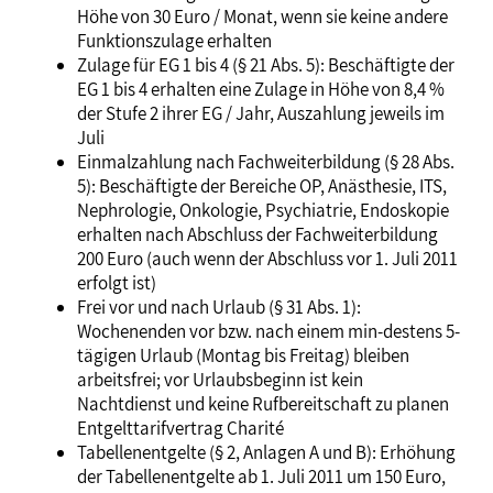
Höhe von 30 Euro / Monat, wenn sie keine andere
Funktionszulage erhalten
Zulage für EG 1 bis 4 (§ 21 Abs. 5): Beschäftigte der
EG 1 bis 4 erhalten eine Zulage in Höhe von 8,4 %
der Stufe 2 ihrer EG / Jahr, Auszahlung jeweils im
Juli
Einmalzahlung nach Fachweiterbildung (§ 28 Abs.
5): Beschäftigte der Bereiche OP, Anästhesie, ITS,
Nephrologie, Onkologie, Psychiatrie, Endoskopie
erhalten nach Abschluss der Fachweiterbildung
200 Euro (auch wenn der Abschluss vor 1. Juli 2011
erfolgt ist)
Frei vor und nach Urlaub (§ 31 Abs. 1):
Wochenenden vor bzw. nach einem min-destens 5-
tägigen Urlaub (Montag bis Freitag) bleiben
arbeitsfrei; vor Urlaubsbeginn ist kein
Nachtdienst und keine Rufbereitschaft zu planen
Entgelttarifvertrag Charité
Tabellenentgelte (§ 2, Anlagen A und B): Erhöhung
der Tabellenentgelte ab 1. Juli 2011 um 150 Euro,