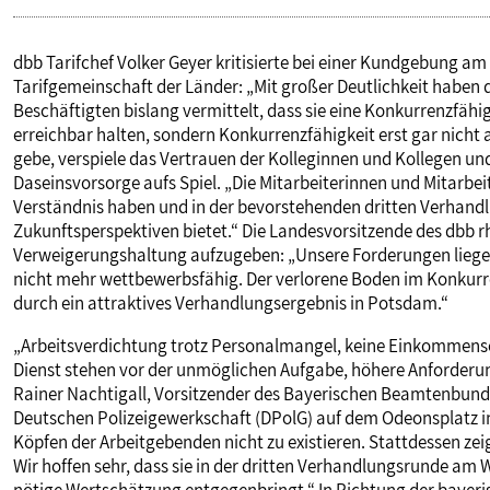
dbb Tarifchef Volker Geyer kritisierte bei einer Kundgebung am
Tarifgemeinschaft der Länder: „Mit großer Deutlichkeit haben
Beschäftigten bislang vermittelt, dass sie eine Konkurrenzfähig
erreichbar halten, sondern Konkurrenzfähigkeit erst gar nicht 
gebe, verspiele das Vertrauen der Kolleginnen und Kollegen und
Daseinsvorsorge aufs Spiel. „Die Mitarbeiterinnen und Mitarbeite
Verständnis haben und in der bevorstehenden dritten Verhand
Zukunftsperspektiven bietet.“ Die Landesvorsitzende des dbb rhei
Verweigerungshaltung aufzugeben: „Unsere Forderungen liegen a
nicht mehr wettbewerbsfähig. Der verlorene Boden im Konku
durch ein attraktives Verhandlungsergebnis in Potsdam.“
„Arbeitsverdichtung trotz Personalmangel, keine Einkommenser
Dienst stehen vor der unmöglichen Aufgabe, höhere Anforderun
Rainer Nachtigall, Vorsitzender des Bayerischen Beamtenbun
Deutschen Polizeigewerkschaft (DPolG) auf dem Odeonsplatz i
Köpfen der Arbeitgebenden nicht zu existieren. Stattdessen zeig
Wir hoffen sehr, dass sie in der dritten Verhandlungsrunde am
nötige Wertschätzung entgegenbringt.“ In Richtung der bayeris