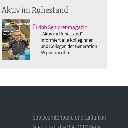
Aktiv im Ruhestand
dbb Seniorenmagazin
"Aktiv im Ruhestand"
informiert alle Kolleginnen
und Kollegen der Generation
65 plus im dbb.
dbb beamtenbund und tarifunion
Friedrichstraße 169 • 10117 Berlin