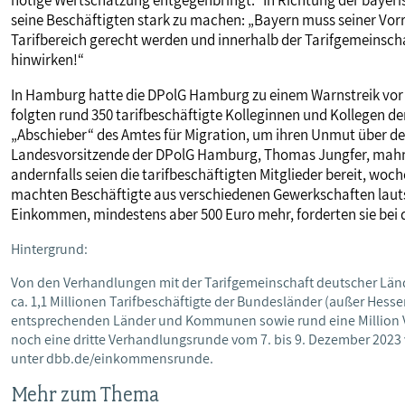
seine Beschäftigten stark zu machen: „Bayern muss seiner Vorre
Tarifbereich gerecht werden und innerhalb der Tarifgemeinsc
hinwirken!“
In Hamburg hatte die DPolG Hamburg zu einem Warnstreik vor
folgten rund 350 tarifbeschäftigte Kolleginnen und Kollegen d
„Abschieber“ des Amtes für Migration, um ihren Unmut über de
Landesvorsitzende der DPolG Hamburg, Thomas Jungfer, ma
andernfalls seien die tarifbeschäftigten Mitglieder bereit, woc
machten Beschäftigte aus verschiedenen Gewerkschaften lauts
Einkommen, mindestens aber 500 Euro mehr, forderten sie bei d
Hintergrund:
Von den Verhandlungen mit der Tarifgemeinschaft deutscher Länder
ca. 1,1 Millionen Tarifbeschäftigte der Bundesländer (außer Hesse
entsprechenden Länder und Kommunen sowie rund eine Million 
noch eine dritte Verhandlungsrunde vom 7. bis 9. Dezember 2023 
unter dbb.de/einkommensrunde.
Mehr zum Thema