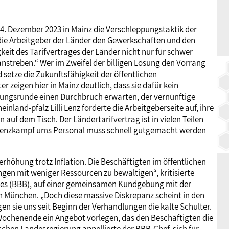
 4. Dezember 2023 in Mainz die Verschleppungstaktik der
 die Arbeitgeber der Länder den Gewerkschaften und den
keit des Tarifvertrages der Länder nicht nur für schwer
anstreben.“ Wer im Zweifel der billigen Lösung den Vorrang
 setze die Zukunftsfähigkeit der öffentlichen
r zeigen hier in Mainz deutlich, dass sie dafür kein
lungsrunde einen Durchbruch erwarten, der vernünftige
nland-pfalz Lilli Lenz forderte die Arbeitgeberseite auf, ihre
uf dem Tisch. Der Ländertarifvertrag ist in vielen Teilen
rrenzkampf ums Personal muss schnell gutgemacht werden
höhung trotz Inflation. Die Beschäftigten im öffentlichen
gen mit weniger Ressourcen zu bewältigen“, kritisierte
des (BBB), auf einer gemeinsamen Kundgebung mit der
n München. „Doch diese massive Diskrepanz scheint in den
en sie uns seit Beginn der Verhandlungen die kalte Schulter.
 Wochenende ein Angebot vorlegen, das den Beschäftigten die
chen Landesregierung appellierte der BBB-Chef, sich für