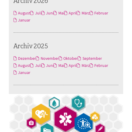
Archiv 2026
August
Juli
Juni
Mai
April
März
Februar
Januar
Archiv 2025
Dezember
November
Oktober
September
August
Juli
Juni
Mai
April
März
Februar
Januar