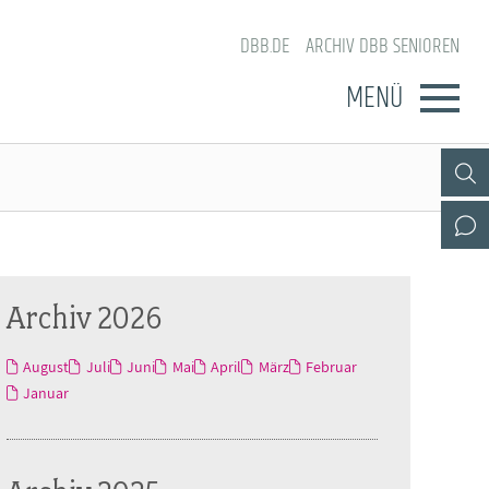
DBB.DE
ARCHIV DBB SENIOREN
MENÜ
Archiv 2026
August
Juli
Juni
Mai
April
März
Februar
Januar