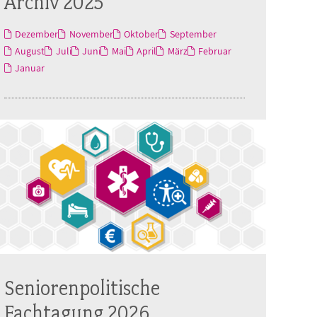
Archiv 2025
Dezember
November
Oktober
September
August
Juli
Juni
Mai
April
März
Februar
Januar
Seniorenpolitische
Fachtagung 2026