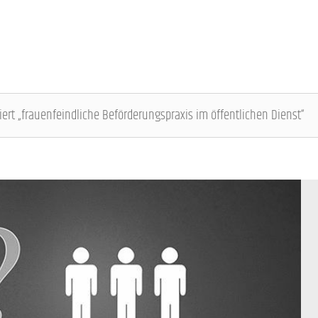
iert „frauenfeindliche Beförderungspraxis im öffentlichen Dienst“
DBB SENIOREN - ÜBERBLICK
VERANSTALTUNGEN - ÜBERBLICK
Gremien
Fachtagungen
Geschäftsführung
Bundesseniorenkongress
Kontakt