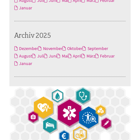
August
Juli
Juni
Mai
April
März
Februar
Januar
Archiv 2025
Dezember
November
Oktober
September
August
Juli
Juni
Mai
April
März
Februar
Januar