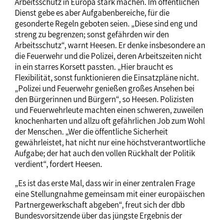
Arbeitsschutz in Europa stark machen. Im öffentlichen
Dienst gebe es aber Aufgabenbereiche, für die
gesonderte Regeln geboten seien. „Diese sind eng und
streng zu begrenzen; sonst gefährden wir den
Arbeitsschutz“, warnt Heesen. Er denke insbesondere an
die Feuerwehr und die Polizei, deren Arbeitszeiten nicht
in ein starres Korsett passten. „Hier braucht es
Flexibilität, sonst funktionieren die Einsatzpläne nicht.
„Polizei und Feuerwehr genießen großes Ansehen bei
den Bürgerinnen und Bürgern“, so Heesen. Polizisten
und Feuerwehrleute machten einen schweren, zuweilen
knochenharten und allzu oft gefährlichen Job zum Wohl
der Menschen. „Wer die öffentliche Sicherheit
gewährleistet, hat nicht nur eine höchstverantwortliche
Aufgabe; der hat auch den vollen Rückhalt der Politik
verdient“, fordert Heesen.
„Es ist das erste Mal, dass wir in einer zentralen Frage
eine Stellungnahme gemeinsam mit einer europäischen
Partnergewerkschaft abgeben“, freut sich der dbb
Bundesvorsitzende über das jüngste Ergebnis der