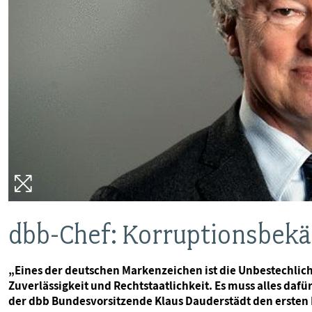
dbb-Chef: Korruptionsbek
„Eines der deutschen Markenzeichen ist die Unbestechlichke
Zuverlässigkeit und Rechtstaatlichkeit. Es muss alles daf
der dbb Bundesvorsitzende Klaus Dauderstädt den ersten