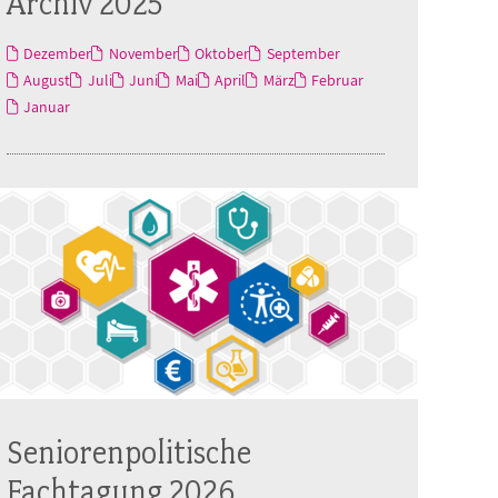
Archiv 2025
Dezember
November
Oktober
September
August
Juli
Juni
Mai
April
März
Februar
Januar
Seniorenpolitische
Fachtagung 2026