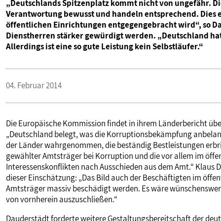
„Deutschlands Spitzenplatz kommt nicht von ungefähr. Die
Verantwortung bewusst und handeln entsprechend. Dies er
öffentlichen Einrichtungen entgegengebracht wird“, so Da
Dienstherren stärker gewürdigt werden. „Deutschland hat
Allerdings ist eine so gute Leistung kein Selbstläufer.“
04. Februar 2014
Die Europäische Kommission findet in ihrem Länderbericht über
„Deutschland belegt, was die Korruptionsbekämpfung anbelangt
der Länder wahrgenommen, die beständig Bestleistungen erbringe
gewählter Amtsträger bei Korruption und die vor allem im öffe
Interessenskonflikten nach Ausschieden aus dem Amt.“ Klaus 
dieser Einschätzung: „Das Bild auch der Beschäftigten im öffe
Amtsträger massiv beschädigt werden. Es wäre wünschenswert, 
von vornherein auszuschließen.“
Dauderstädt forderte weitere Gestaltungsbereitschaft der deut