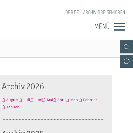
DBB.DE
ARCHIV DBB SENIOREN
MENÜ
Archiv 2026
August
Juli
Juni
Mai
April
März
Februar
Januar