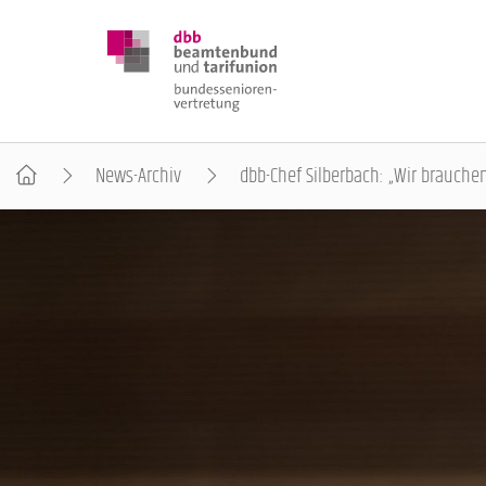
News-Archiv
dbb-Chef Silberbach: „Wir brauch
DBB SENIOREN
POSITIONEN
VERANSTALTUNGEN
PUBLIKATIONEN