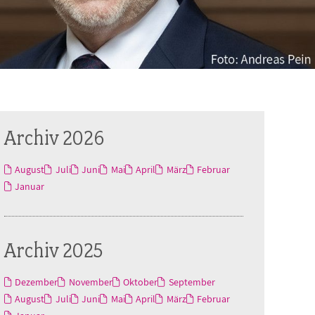
Archiv 2026
August
Juli
Juni
Mai
April
März
Februar
Januar
Archiv 2025
Dezember
November
Oktober
September
August
Juli
Juni
Mai
April
März
Februar