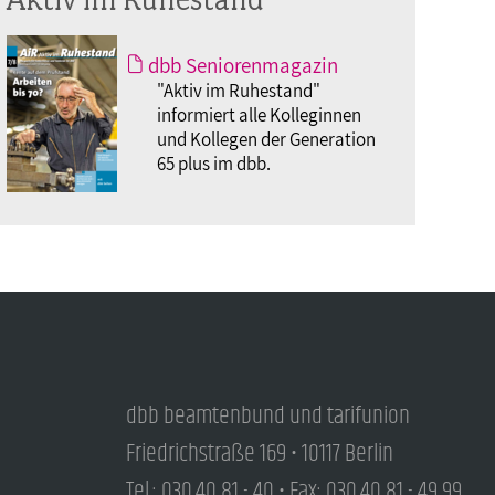
dbb Seniorenmagazin
"Aktiv im Ruhestand"
informiert alle Kolleginnen
und Kollegen der Generation
65 plus im dbb.
dbb beamtenbund und tarifunion
Friedrichstraße 169 • 10117 Berlin
Tel.: 030.40 81 - 40 • Fax: 030.40 81 - 49 99