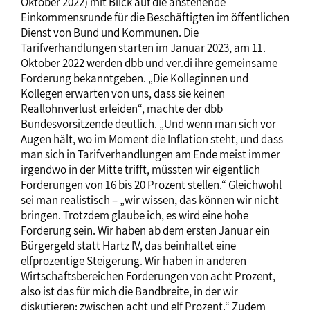
Oktober 2022) mit Blick auf die anstehende
Einkommensrunde für die Beschäftigten im öffentlichen
Dienst von Bund und Kommunen. Die
Tarifverhandlungen starten im Januar 2023, am 11.
Oktober 2022 werden dbb und ver.di ihre gemeinsame
Forderung bekanntgeben. „Die Kolleginnen und
Kollegen erwarten von uns, dass sie keinen
Reallohnverlust erleiden“, machte der dbb
Bundesvorsitzende deutlich. „Und wenn man sich vor
Augen hält, wo im Moment die Inflation steht, und dass
man sich in Tarifverhandlungen am Ende meist immer
irgendwo in der Mitte trifft, müssten wir eigentlich
Forderungen von 16 bis 20 Prozent stellen.“ Gleichwohl
sei man realistisch – „wir wissen, das können wir nicht
bringen. Trotzdem glaube ich, es wird eine hohe
Forderung sein. Wir haben ab dem ersten Januar ein
Bürgergeld statt Hartz IV, das beinhaltet eine
elfprozentige Steigerung. Wir haben in anderen
Wirtschaftsbereichen Forderungen von acht Prozent,
also ist das für mich die Bandbreite, in der wir
diskutieren: zwischen acht und elf Prozent.“ Zudem