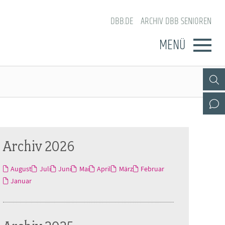
DBB.DE
ARCHIV DBB SENIOREN
MENÜ
Archiv 2026
August
Juli
Juni
Mai
April
März
Februar
Januar