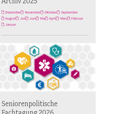
Archiv 2025
Dezember
November
Oktober
September
August
Juli
Juni
Mai
April
März
Februar
Januar
Seniorenpolitische
Fachtagung 2026