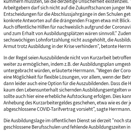
kümmern müssten, sei die derzeitige Unsicherheit existenziell. 
Arbeitgebern darf sich nicht auf die Zukunftschancen junger M
Entscheidungen für die Abschlussjahrgänge in den Schulen get
konkrete Antworten auf die drängenden Fragen etwa mit Blick a
Auch öffentliche Hilfen für nachweislich aufgrund der Coronav
und zum Erhalt von Ausbildungsplätzen wären sinnvoll." Zude
sechswöchigen Lohnfortzahlung nicht ausgehöhlt, die Ausbildu
Armut trotz Ausbildung in der Krise verhindern", betonte Herr
In der Regel seien Auszubildende nicht von Kurzarbeit betroff
weiter zu ermöglichen, indem z.B. der Ausbildungsplan umgeste
untergebracht würden, erläuterte Herrmann. "Wegen der Coro
eine Möglichkeit für flexible Lösungen, vor allem, wenn der Bet
dann leider auch eine Option für die Auszubildenden. Dass die 
kaum den Lebensunterhalt sichernden Ausbildungsentgelten vor
sollte auch hier eine erhebliche Aufstockung erfolgen. Dies ka
Anhebung des Kurzarbeitergeldes geschehen, etwa wie es der j
abgeschlossene COVID-Tarifvertrag vorsieht", sagte Herrmann.
Die Ausbildungslage im öffentlichen Dienst sei derzeit "noch st
geschlossene Berufsschulen und fehlende Ausbildungszeiten in