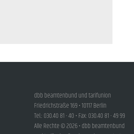
dbb beamtenbund und tarifunion
Friedrichstraße 169 • 10117 Berlin
Tel.: 030.40 81 - 40 • Fax: 030.40 81 - 49 99
Alle Rechte © 2026 • dbb beamtenbund