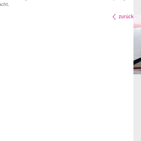
acht.
zurück