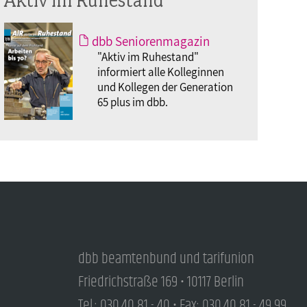
dbb Seniorenmagazin
"Aktiv im Ruhestand"
informiert alle Kolleginnen
und Kollegen der Generation
65 plus im dbb.
dbb beamtenbund und tarifunion
Friedrichstraße 169 • 10117 Berlin
Tel.: 030.40 81 - 40 • Fax: 030.40 81 - 49 99