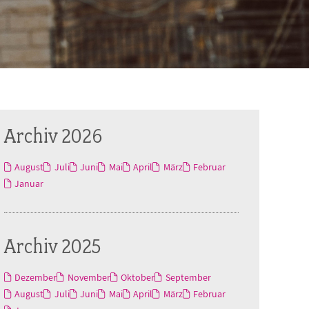
Archiv 2026
August
Juli
Juni
Mai
April
März
Februar
Januar
Archiv 2025
Dezember
November
Oktober
September
August
Juli
Juni
Mai
April
März
Februar