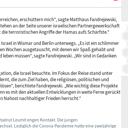
 erreichen, erschüttern mich“, sagte Matthäus Fandrejewski,
 stehen an der Seite unserer israelischen Partnergewerkschaft
 die terroristischen Angriffe der Hamas aufs Schärfste.“
Israel in Wismar und Berlin unterwegs. „Es ist ein schlimmer
igen Wochen ausgetauscht, mit denen wir Spaß gehabt und
 leben müssen“, sagte Fandrejewski. „Wir sind in Gedanken
tion, die Israel besuchte. Im Fokus der Reise stand unter
rnt, die zum Ziel haben, die religiösen, politischen und
sen“, berichtete Fandrejewski. „Wie wichtig diese Projekte
wenn es mit den aktuellen Entwicklungen in weite Ferne gerückt
n Nahost nachhaltiger Frieden herrscht.“
stadrut Leumit engen Kontakt. Die jungen
chsel. Lediglich die Corona-Pandemie hatte eine zweijährige