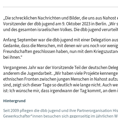
„Die schrecklichen Nachrichten und Bilder, die uns aus Nahost
Vorsitzender der dbb jugend am 9. Oktober 2023 in Berlin. „Wir
und des gesamten israelischen Volkes. Die dbb jugend verurteilt
Anfang September war die dbb jugend mit einer Delegation aus 
Gedanke, dass die Menschen, mit denen wir uns noch vor wen
Freundschaften geschlossen haben, nun mit dem Kriegszustand
bei ihnen.“
Vergangenes Jahr war der Vorsitzende Teil der deutschen Delega
anderem die Jugendarbeit. „Wir haben viele Projekte kennengele
ethnischen Fronten zwischen jungen Menschen in Nahost aufzulö
sind, zeigt sich dieser Tage so deutlich wie lange nicht. Auch 
ist: Ich wünsche mir, dass irgendwann der Tag kommt, an dem i
Hintergrund
Seit 2009 pflegen die dbb jugend und ihre Partnerorganisation Hi
Gewerkschafter*innen besuchen sich gegenseitig im jährlichen We