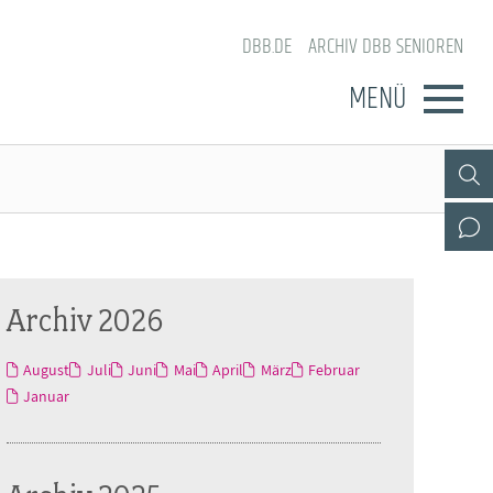
DBB.DE
ARCHIV DBB SENIOREN
MENÜ
Archiv 2026
August
Juli
Juni
Mai
April
März
Februar
Januar