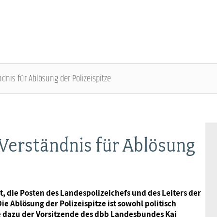
dnis für Ablösung der Polizeispitze
DBB SENIOREN - ÜBERBLICK
VERANSTALTUNGEN - ÜBERBLICK
Gremien
Fachtagungen
 Verständnis für Ablösung
Geschäftsführung
Bundesseniorenkongress
, die Posten des Landespolizeichefs und des Leiters der
Kontakt
e Ablösung der Polizeispitze ist sowohl politisch
e dazu der Vorsitzende des dbb Landesbundes Kai