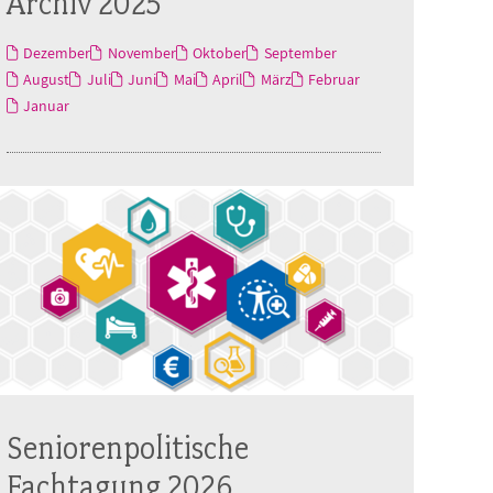
Archiv 2025
Dezember
November
Oktober
September
August
Juli
Juni
Mai
April
März
Februar
Januar
Seniorenpolitische
Fachtagung 2026