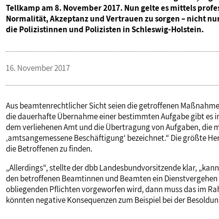
Tellkamp am 8. November 2017. Nun gelte es mittels profe
Normalität, Akzeptanz und Vertrauen zu sorgen – nicht nur 
die Polizistinnen und Polizisten in Schleswig-Holstein.
16. November 2017
Aus beamtenrechtlicher Sicht seien die getroffenen Maßnahmen
die dauerhafte Übernahme einer bestimmten Aufgabe gibt es in 
dem verliehenen Amt und die Übertragung von Aufgaben, die mit
‚amtsangemessene Beschäftigung‘ bezeichnet.“ Die größte Her
die Betroffenen zu finden.
„Allerdings“, stellte der dbb Landesbundvorsitzende klar, „ka
den betroffenen Beamtinnen und Beamten ein Dienstvergehen b
obliegenden Pflichten vorgeworfen wird, dann muss das im Rah
könnten negative Konsequenzen zum Beispiel bei der Besoldung