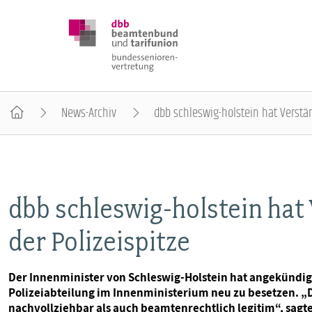
News-Archiv
dbb schleswig-holstein hat Verstän
DBB SENIOREN
POSITIONEN
dbb schleswig-holstein hat
der Polizeispitze
VERANSTALTUNGEN
Der Innenminister von Schleswig-Holstein hat angekündigt
PUBLIKATIONEN
Polizeiabteilung im Innenministerium neu zu besetzen. „Di
nachvollziehbar als auch beamtenrechtlich legitim“, sagt