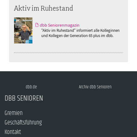
Aktiv im Ruhestand
dbb Seniorenmagazin
"Aktiv im Ruhestand" informiert alle Kolleginnen
und Kollegen der Generation 65 plus im dbb.
dbb.de
Archiv dbb Senioren
DBB SENIOREN
Gremien
Geschäftsführung
Kontakt