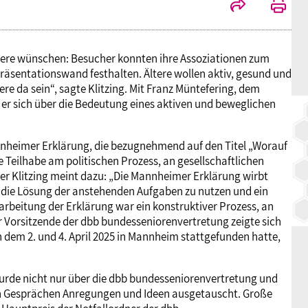
ltere wünschen: Besucher konnten ihre Assoziationen zum
äsentationswand festhalten. Ältere wollen aktiv, gesund und
re da sein“, sagte Klitzing. Mit Franz Müntefering, dem
er sich über die Bedeutung eines aktiven und beweglichen
nheimer Erklärung, die bezugnehmend auf den Titel „Worauf
Teilhabe am politischen Prozess, an gesellschaftlichen
her Klitzing meint dazu: „Die Mannheimer Erklärung wirbt
r die Lösung der anstehenden Aufgaben zu nutzen und ein
rarbeitung der Erklärung war ein konstruktiver Prozess, an
r Vorsitzende der dbb bundesseniorenvertretung zeigte sich
 dem 2. und 4. April 2025 in Mannheim stattgefunden hatte,
wurde nicht nur über die dbb bundesseniorenvertretung und
chen Gesprächen Anregungen und Ideen ausgetauscht. Große