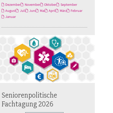
Dezember
November
Oktober
September
August
Juli
Juni
Mai
April
März
Februar
Januar
Seniorenpolitische
Fachtagung 2026