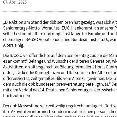
07. April 2025
„Die Aktion am Stand der dbb senioren hat gezeigt, was sich Ä
Seniorentags-Motto 'Worauf es [EUCH] ankommt' an unserer Pr
selbstbestimmt altern und möglichst lange für Familie und ande
ehemaligen BAGSO Vorsitzenden und Bundesminister a.D., war 
Alters einig.
Die BAGSO veröffentlichte auf dem Seniorentag zudem die Man
es ankommt“ Belange und Wünsche der älteren Generation, wie 
Aktivitäten, an altersgerechter Bildung formuliert. Horst Günt
dafür, stärker die Kompetenzen und Ressourcen der Älteren fü
differenziertes, zeitgemäßes Bild vom Alter zu gewinnen. Die E
dem auch die dbb bundesseniorenvertretung beteiligt war.“ De
mit dem Verlauf des 14. Deutschen Seniorentages, der zwischen
hoch zufrieden.
Der dbb Messestand war zeitweilig regelrecht umlagert. Dort 
ihre Aktivitäten informiert, sondern in zahlreichen persönli