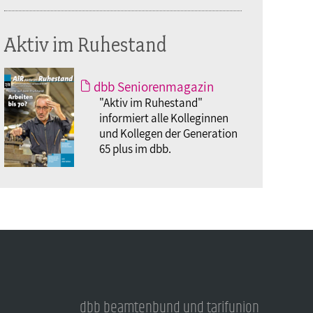
Aktiv im Ruhestand
dbb Seniorenmagazin
"Aktiv im Ruhestand"
informiert alle Kolleginnen
und Kollegen der Generation
65 plus im dbb.
dbb beamtenbund und tarifunion