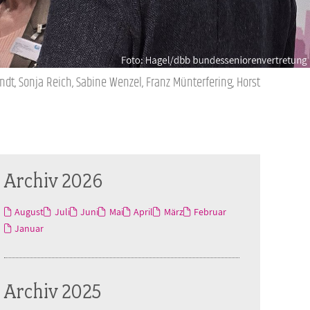
dt, Sonja Reich, Sabine Wenzel, Franz Münterfering, Horst
Archiv 2026
August
Juli
Juni
Mai
April
März
Februar
Januar
Archiv 2025