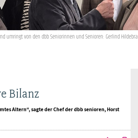
BAGSO
and umringt von den dbb Seniorinnen und Senioren: Gerlind Hildebran
e Bilanz
tes Altern“, sagte der Chef der dbb senioren, Horst