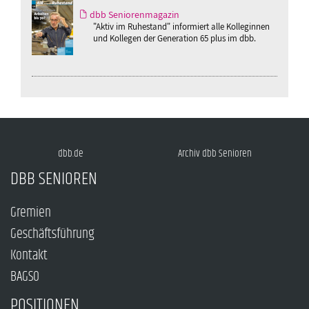
dbb Seniorenmagazin
"Aktiv im Ruhestand" informiert alle Kolleginnen
und Kollegen der Generation 65 plus im dbb.
dbb.de
Archiv dbb Senioren
DBB SENIOREN
Gremien
Geschäftsführung
Kontakt
BAGSO
POSITIONEN