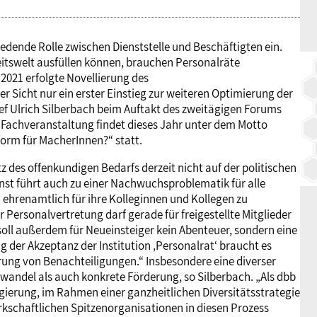
dende Rolle zwischen Dienststelle und Beschäftigten ein.
beitswelt ausfüllen können, brauchen Personalräte
021 erfolgte Novellierung des
Sicht nur ein erster Einstieg zur weiteren Optimierung der
f Ulrich Silberbach beim Auftakt des zweitägigen Forums
 Fachveranstaltung findet dieses Jahr unter dem Motto
form für MacherInnen?“ statt.
tz des offenkundigen Bedarfs derzeit nicht auf der politischen
st führt auch zu einer Nachwuchsproblematik für alle
 ehrenamtlich für ihre Kolleginnen und Kollegen zu
Personalvertretung darf gerade für freigestellte Mitglieder
it soll außerdem für Neueinsteiger kein Abenteuer, sondern eine
g der Akzeptanz der Institution ‚Personalrat‘ braucht es
rung von Benachteiligungen.“ Insbesondere eine diverser
wandel als auch konkrete Förderung, so Silberbach. „Als dbb
ierung, im Rahmen einer ganzheitlichen Diversitätsstrategie
kschaftlichen Spitzenorganisationen in diesen Prozess