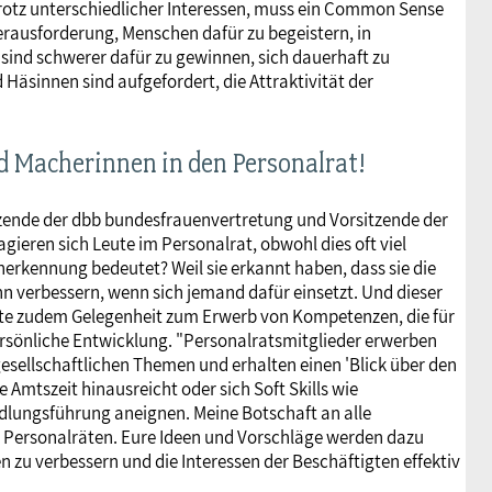
Trotz unterschiedlicher Interessen, muss ein Common Sense
erausforderung, Menschen dafür zu begeistern, in
sind schwerer dafür zu gewinnen, sich dauerhaft zu
 Häsinnen sind aufgefordert, die Attraktivität der
d Macherinnen in den Personalrat!
itzende der dbb bundesfrauenvertretung und Vorsitzende der
ren sich Leute im Personalrat, obwohl dies oft viel
Anerkennung bedeutet? Weil sie erkannt haben, dass sie die
nn verbessern, wenn sich jemand dafür einsetzt. Und dieser
ete zudem Gelegenheit zum Erwerb von Kompetenzen, die für
ersönliche Entwicklung. "Personalratsmitglieder erwerben
esellschaftlichen Themen und erhalten einen 'Blick über den
 Amtszeit hinausreicht oder sich Soft Skills wie
lungsführung aneignen. Meine Botschaft an alle
en Personalräten. Eure Ideen und Vorschläge werden dazu
 zu verbessern und die Interessen der Beschäftigten effektiv