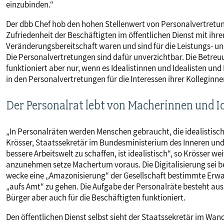
einzubinden.“
Der dbb Chef hob den hohen Stellenwert von Personalvertretun
Zufriedenheit der Beschäftigten im öffentlichen Dienst mit ihr
Veränderungsbereitschaft waren und sind für die Leistungs- un
Die Personalvertretungen sind dafür unverzichtbar. Die Betre
funktioniert aber nur, wenn es Idealistinnen und Idealisten und
in den Personalvertretungen für die Interessen ihrer Kolleginn
Der Personalrat lebt von Macherinnen und I
„In Personalräten werden Menschen gebraucht, die idealistisc
Krösser, Staatssekretär im Bundesministerium des Inneren und
bessere Arbeitswelt zu schaffen, ist idealistisch“, so Krösser w
anzunehmen setze Machertum voraus. Die Digitalisierung sei b
wecke eine „Amazonisierung“ der Gesellschaft bestimmte Erwar
„aufs Amt“ zu gehen. Die Aufgabe der Personalräte besteht aus K
Bürger aber auch für die Beschäftigten funktioniert.
Den öffentlichen Dienst selbst sieht der Staatssekretär im Wan