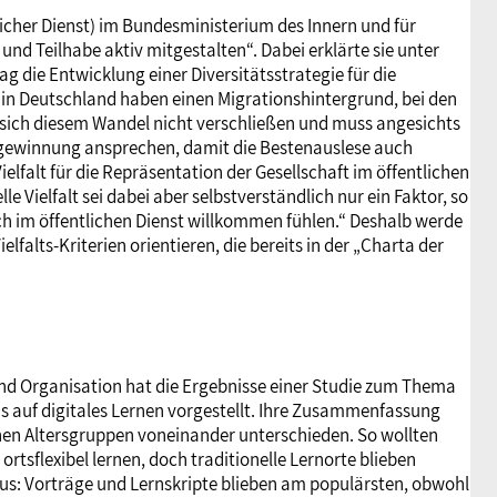
tlicher Dienst) im Bundesministerium des Innern und für
d Teilhabe aktiv mitgestalten“. Dabei erklärte sie unter
 die Entwicklung einer Diversitätsstrategie für die
in Deutschland haben einen Migrationshintergrund, bei den
 sich diesem Wandel nicht verschließen und muss angesichts
gewinnung ansprechen, damit die Bestenauslese auch
elfalt für die Repräsentation der Gesellschaft im öffentlichen
 Vielfalt sei dabei aber selbstverständlich nur ein Faktor, so
sich im öffentlichen Dienst willkommen fühlen.“ Deshalb werde
lfalts-Kriterien orientieren, die bereits in der „Charta der
und Organisation hat die Ergebnisse einer Studie zum Thema
 auf digitales Lernen vorgestellt. Ihre Zusammenfassung
enen Altersgruppen voneinander unterschieden. So wollten
ortsflexibel lernen, doch traditionelle Lernorte blieben
us: Vorträge und Lernskripte blieben am populärsten, obwohl