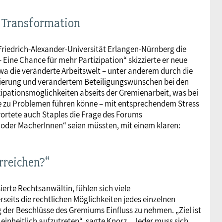
ch Transformation
 Friedrich-Alexander-Universität Erlangen-Nürnberg die
 Eine Chance für mehr Partizipation“ skizzierte er neue
wa die veränderte Arbeitswelt – unter anderem durch die
alisierung und verändertem Beteiligungswünschen bei den
zipationsmöglichkeiten abseits der Gremienarbeit, was bei
äte zu Problemen führen könne – mit entsprechendem Stress
wortete auch Staples die Frage des Forums
 oder MacherInnen“ seien müssten, mit einem klaren:
rreichen?“
ierte Rechtsanwältin, fühlen sich viele
erseits die rechtlichen Möglichkeiten jedes einzelnen
 der Beschlüsse des Gremiums Einfluss zu nehmen. „Ziel ist
einheitlich aufzutreten“, sagte Knorz. „Jeder muss sich