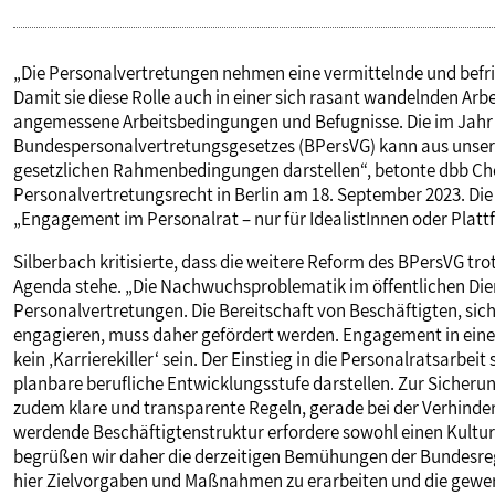
„Die Personalvertretungen nehmen eine vermittelnde und befrie
Damit sie diese Rolle auch in einer sich rasant wandelnden Ar
angemessene Arbeitsbedingungen und Befugnisse. Die im Jahr 2
Bundespersonalvertretungsgesetzes (BPersVG) kann aus unserer 
gesetzlichen Rahmenbedingungen darstellen“, betonte dbb Che
Personalvertretungsrecht in Berlin am 18. September 2023. Die
„Engagement im Personalrat – nur für IdealistInnen oder Platt
Silberbach kritisierte, dass die weitere Reform des BPersVG tro
Agenda stehe. „Die Nachwuchsproblematik im öffentlichen Dien
Personalvertretungen. Die Bereitschaft von Beschäftigten, sich
engagieren, muss daher gefördert werden. Engagement in einer 
kein ‚Karrierekiller‘ sein. Der Einstieg in die Personalratsarbe
planbare berufliche Entwicklungsstufe darstellen. Zur Sicherun
zudem klare und transparente Regeln, gerade bei der Verhinde
werdende Beschäftigtenstruktur erfordere sowohl einen Kultur
begrüßen wir daher die derzeitigen Bemühungen der Bundesreg
hier Zielvorgaben und Maßnahmen zu erarbeiten und die gewer