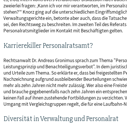
zweierlei fragen: ‚Kann ich vor mir verantworten, im Personalra
stehen?‘“ Knorz ging auf die unterschiedlichen Eingriffsmöglic
Verwaltungsgerichte ein, betonte aber auch, dass die Tatsache
sei, den Rechtsweg zu beschreiten. Im zweiten Teil des Referats
Personalratsmitglieder im Kontakt mit Beschäftigten gelten.
Karrierekiller Personalratsamt?
Rechtsanwalt Dr. Andreas Gronimus sprach zum Thema "Perso
Leistungsprinzip und Benachteiligungsverbot". In dem juristi
und Urteile zum Thema. So erklärte er, dass bei freigestellte
Nachzeichnung aufgrund ausbleibender Beurteilungen schwieri
mehr als zehn Jahren nicht mehr zulässig. Wer also eine Freiste
und brauche gegebenenfalls nach zehn Jahren ein entsprechen
keinen Fall auf ihnen zustehende Fortbildungen zu verzichten.
Umgang mit Vergleichsgruppen regelt, die für eine Laufbahn
Diversität in Verwaltung und Personalrat