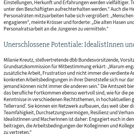
Einstellungen, Herkunft und Erfahrungen werden vielfältiger. 
unter den Beschäftigten aufrechterhalten werden.“ Auch die H
Personalräten mitzuarbeiten habe sich vergrößert: „Menschen 
engagieren“, meinte Krösser und forderte: „Die alten Hasen und
Personalratsarbeit an die Jüngeren zu vermitteln.“
Unerschlossene Potentiale: IdealistInnen un
Milanie Kreutz, stellvertretende dbb Bundesvorsitzende, Vors
Grundsatzkommission für Mitbestimmung erkärt: „Warum engagie
zusätzliche Arbeit, Frustration und nicht immer die verdiente 
konkreten Arbeitsbedingungen in ihrer Dienststelle sich nur da
jemand können nicht immer die anderen sein." Die Amtszeit bi
das berufliche Fortkommen ebenso wertvoll sind, wie für die p
Kenntnisse in verschiedenen Rechtsthemen, in hochaktuellen g
Tellerrand'. Sie können ein Netzwerk aufbauen, das weit über die
Teamfähigkeit, Durchsetzungsvermögen, Resilienz und Verhand
IdealistInnen und MacherInnen ist daher: Engagiert euch in d
beitragen, die Arbeitsbedingungen der Kolleginnen und Kollegen
zu vertreten.“