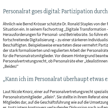
Personalrat goes digital: Partizipation dur
Ähnlich wie Bernd Krösser schätzte Dr. Ronald Staples von der
Situation ein. In seinem Fachvortrag „Digitale Transformation –
Herausforderungen für Personal- und Betriebsräte. So führe et
fortschreitende Digitalisierung – zu einer stärkeren Individu
Beschäftigten. Beispielsweise erwarteten diese vermehrt Parti
der stark formalisierten und regulierten Arbeit der Personalr
für die Personalratsmitglieder. Vor diesem Hintergrund beant
Personalvertretungsrecht, ob Personalräte eher „IdealistInnen
„Beides!“
„Kann ich im Personalrat überhaupt etwas e
Laut Nicole Knorz, einer auf Personalvertretungsrecht spezialis
Personalratsmitglieder „allein“. Sie stellte in ihrem Referat ein
Mitgliedes dar, auf die Geschäftsführung wie auf die Umsetzung
es, trotz intern kontrovers verlaufender Diskussion nach außen 