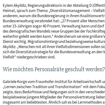
Eylem Akyildiz, Regierungsdirektorin in der Abteilung D (Öffen
Heimat, sprach zum Thema „Diversitätsmanagement – Vielfalt un
anderem, warum die Bundesregierung in ihrem Koalitionsvertrag
Bundesverwaltung verabredet hat: „27 Prozent aller Menschen 
unter 15-Jährigen sogar 40 Prozent. Verwaltung kann und darf
des demografischen Wandels neue Gruppen bei der Fachkräfte
weiterhin gelebt werden kann.“ Andersherum sei eine größere Vi
Dienst wichtig. Migrationshintergrund beziehungsweise kulturelle
Akyildiz: „Menschen mit all ihren Vielfaltsdimensionen sollen 
sich die Diversitätsstrategie für die Bundesverwaltung an den Vie
Vielfalt“ niedergeschrieben sind.
Wie möchten Personalräte geschult werden?
Gabriele Korge vom Fraunhofer-Institut für Arbeitswirtschaft 
„Lernen zwischen Tradition und Transformation“ mit dem Fokus
zeigte, dass Bedürfnisse und Neigungen sich in den verschied
beispielsweise jüngere Mitglieder der Personalvertretung lieber 
insgesamt am beliebtesten. Ähnlich sah es bei Lernmethoden a