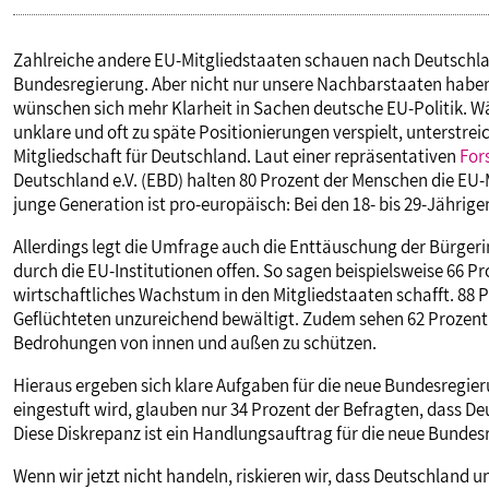
Zahlreiche andere EU-Mitgliedstaaten schauen nach Deutschlan
Bundesregierung. Aber nicht nur unsere Nachbarstaaten haben
wünschen sich mehr Klarheit in Sachen deutsche EU-Politik. Wä
unklare und oft zu späte Positionierungen verspielt, unterstr
Mitgliedschaft für Deutschland. Laut einer repräsentativen
For
Deutschland e.V. (EBD) halten 80 Prozent der Menschen die EU-M
junge Generation ist pro-europäisch: Bei den 18- bis 29-Jährige
Allerdings legt die Umfrage auch die Enttäuschung der Bürgeri
durch die EU-Institutionen offen. So sagen beispielsweise 66 Pr
wirtschaftliches Wachstum in den Mitgliedstaaten schafft. 88 Pr
Geflüchteten unzureichend bewältigt. Zudem sehen 62 Prozent d
Bedrohungen von innen und außen zu schützen.
Hieraus ergeben sich klare Aufgaben für die neue Bundesregie
eingestuft wird, glauben nur 34 Prozent der Befragten, dass De
Diese Diskrepanz ist ein Handlungsauftrag für die neue Bundes
Wenn wir jetzt nicht handeln, riskieren wir, dass Deutschland