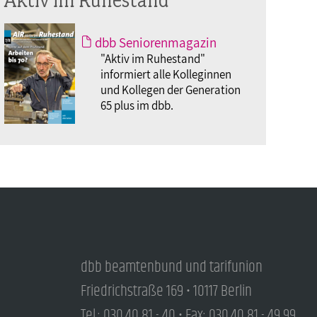
dbb Seniorenmagazin
"Aktiv im Ruhestand"
informiert alle Kolleginnen
und Kollegen der Generation
65 plus im dbb.
dbb beamtenbund und tarifunion
Friedrichstraße 169 • 10117 Berlin
Tel.: 030.40 81 - 40 • Fax: 030.40 81 - 49 99