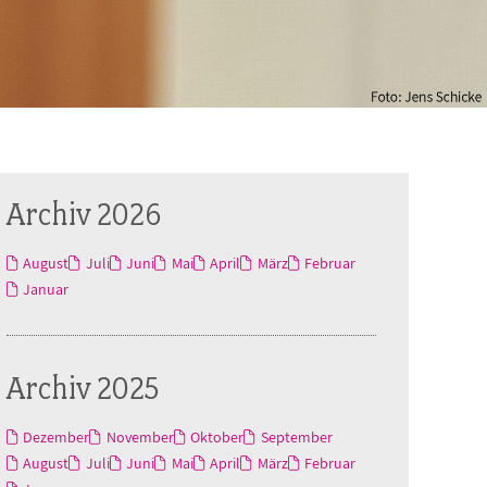
Archiv 2026
August
Juli
Juni
Mai
April
März
Februar
Januar
Archiv 2025
Dezember
November
Oktober
September
August
Juli
Juni
Mai
April
März
Februar