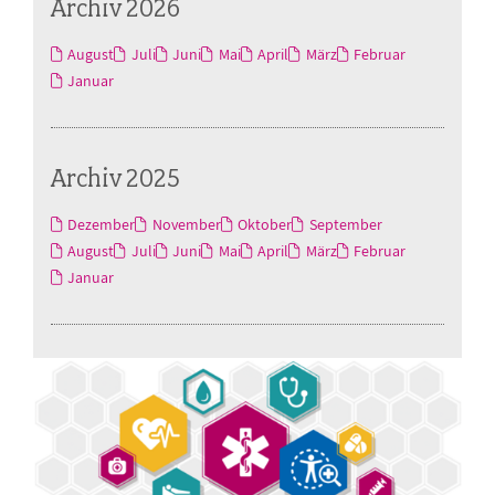
Archiv 2026
August
Juli
Juni
Mai
April
März
Februar
Januar
Archiv 2025
Dezember
November
Oktober
September
August
Juli
Juni
Mai
April
März
Februar
Januar