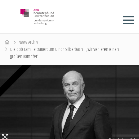
News-Archiv
Die dbb-Familie trauert um Ulrich Silberbach – „Wir verlieren einen
großen Kämpfer“