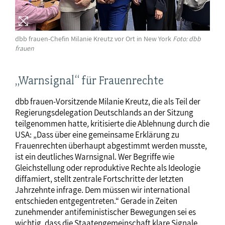
dbb frauen-Chefin Milanie Kreutz vor Ort in New York
Foto: dbb
frauen
„Warnsignal“ für Frauenrechte
dbb frauen-Vorsitzende Milanie Kreutz, die als Teil der
Regierungsdelegation Deutschlands an der Sitzung
teilgenommen hatte
,
kritisierte die Ablehnung durch die
USA: „Dass über eine gemeinsame Erklärung zu
Frauenrechten überhaupt abgestimmt werden musste,
ist ein deutliches Warnsignal. Wer Begriffe wie
Gleichstellung oder reproduktive Rechte als Ideologie
diffamiert, stellt zentrale Fortschritte der letzten
Jahrzehnte infrage. Dem müssen wir international
entschieden entgegentreten.“ Gerade in Zeiten
zunehmender antifeministischer Bewegungen sei es
wichtig, dass die Staatengemeinschaft klare Signale