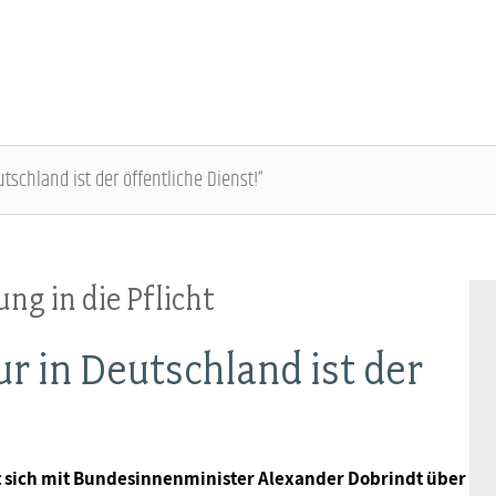
utschland ist der öffentliche Dienst!“
DBB SENIOREN - ÜBERBLICK
VERANSTALTUNGEN - ÜBERBLICK
g in die Pflicht
Gremien
Fachtagungen
ur in Deutschland ist der
Geschäftsführung
Bundesseniorenkongress
Kontakt
 sich mit Bundesinnenminister Alexander Dobrindt über