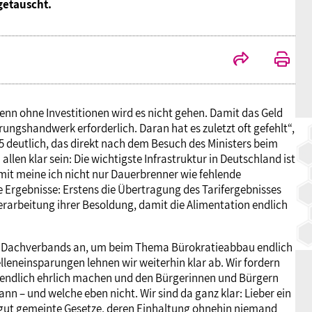
getauscht.
BAGSO
denn ohne Investitionen wird es nicht gehen. Damit das Geld
rungshandwerk erforderlich. Daran hat es zuletzt oft gefehlt“,
5 deutlich, das direkt nach dem Besuch des Ministers beim
en klar sein: Die wichtigste Infrastruktur in Deutschland ist
Damit meine ich nicht nur Dauerbrenner wie fehlende
 Ergebnisse: Erstens die Übertragung des Tarifergebnisses
arbeitung ihrer Besoldung, damit die Alimentation endlich
en Dachverbands an, um beim Thema Bürokratieabbau endlich
eneinsparungen lehnen wir weiterhin klar ab. Wir fordern
ch endlich ehrlich machen und den Bürgerinnen und Bürgern
n – und welche eben nicht. Wir sind da ganz klar: Lieber ein
n gut gemeinte Gesetze, deren Einhaltung ohnehin niemand