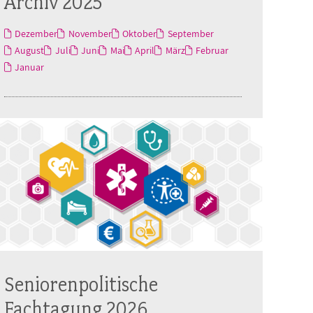
Archiv 2025
Dezember
November
Oktober
September
August
Juli
Juni
Mai
April
März
Februar
Januar
Seniorenpolitische
Fachtagung 2026