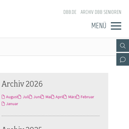
DBB.DE
ARCHIV DBB SENIOREN
MENÜ
Archiv 2026
August
Juli
Juni
Mai
April
März
Februar
Januar