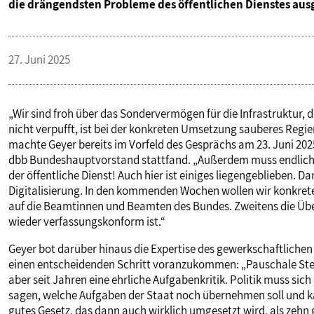
die drängendsten Probleme des öffentlichen Dienstes aus
27. Juni 2025
„Wir sind froh über das Sondervermögen für die Infrastruktur, 
nicht verpufft, ist bei der konkreten Umsetzung sauberes Regie
machte Geyer bereits im Vorfeld des Gesprächs am 23. Juni 202
dbb Bundeshauptvorstand stattfand. „Außerdem muss endlich all
der öffentliche Dienst! Auch hier ist einiges liegengeblieben. 
Digitalisierung. In den kommenden Wochen wollen wir konkrete
auf die Beamtinnen und Beamten des Bundes. Zweitens die Über
wieder verfassungskonform ist.“
Geyer bot darüber hinaus die Expertise des gewerkschaftlich
einen entscheidenden Schritt voranzukommen: „Pauschale Stell
aber seit Jahren eine ehrliche Aufgabenkritik. Politik muss si
sagen, welche Aufgaben der Staat noch übernehmen soll und kan
gutes Gesetz, das dann auch wirklich umgesetzt wird, als zeh