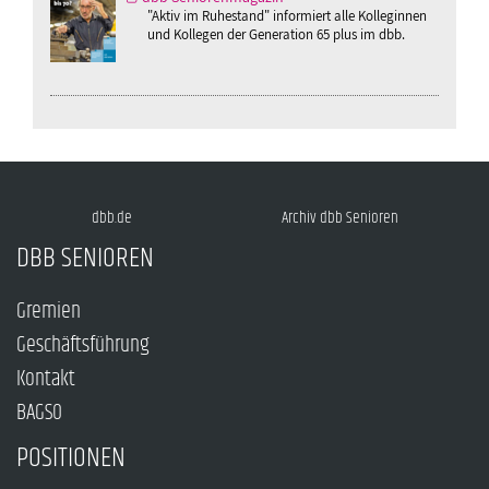
"Aktiv im Ruhestand" informiert alle Kolleginnen
und Kollegen der Generation 65 plus im dbb.
dbb.de
Archiv dbb Senioren
DBB SENIOREN
Gremien
Geschäftsführung
Kontakt
BAGSO
POSITIONEN