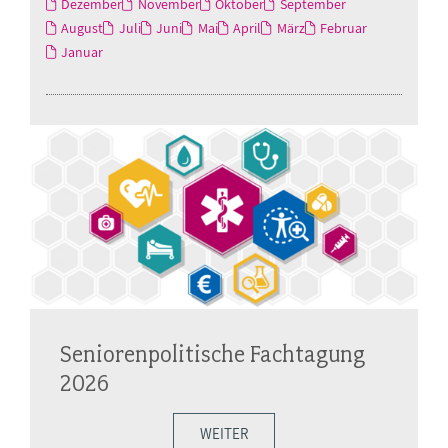
Dezember
November
Oktober
September
August
Juli
Juni
Mai
April
März
Februar
Januar
Seniorenpolitische Fachtagung
2026
WEITER