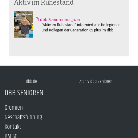
Aktiv im Ruhestand
dbb Seniorenmagazin
"Aktiv im Ruhestand" informiert alle Kolleginnen
und Kollegen der Generation 65 plus im dbb.
dbb.de
Archiv dbb Senioren
DBB SENIOREN
Gremien
Geschäftsführung
Kontakt
BAGSO