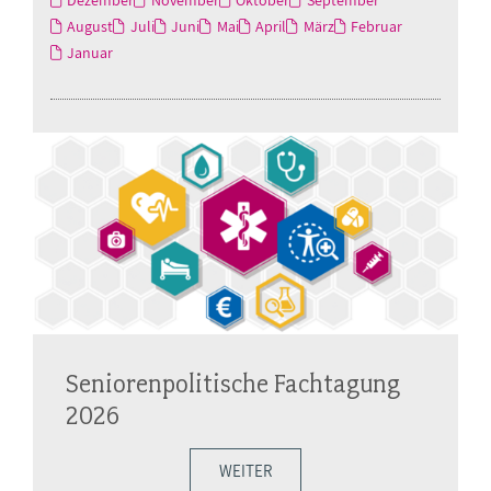
Dezember
November
Oktober
September
August
Juli
Juni
Mai
April
März
Februar
Januar
Seniorenpolitische Fachtagung
2026
WEITER