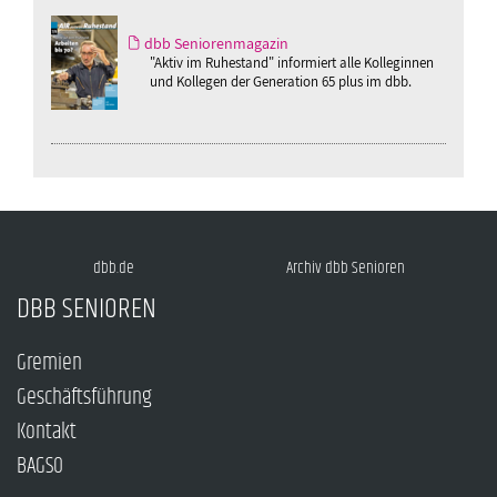
dbb Seniorenmagazin
"Aktiv im Ruhestand" informiert alle Kolleginnen
und Kollegen der Generation 65 plus im dbb.
dbb.de
Archiv dbb Senioren
DBB SENIOREN
Gremien
Geschäftsführung
Kontakt
BAGSO