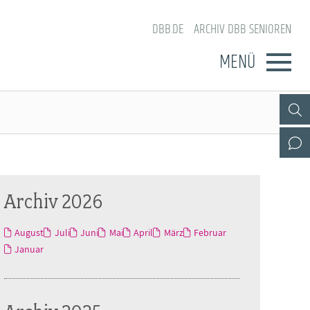
DBB.DE
ARCHIV DBB SENIOREN
MENÜ
Archiv 2026
August
Juli
Juni
Mai
April
März
Februar
Januar