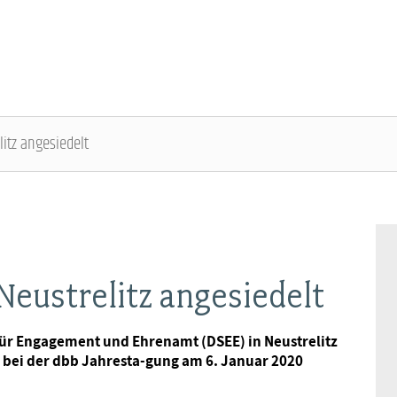
itz angesiedelt
DBB SENIOREN - ÜBERBLICK
VERANSTALTUNGEN - ÜBERBLICK
Gremien
Fachtagungen
Neustrelitz angesiedelt
Geschäftsführung
Bundesseniorenkongress
für Engagement und Ehrenamt (DSEE) in Neustrelitz
 bei der dbb Jahresta-gung am 6. Januar 2020
Kontakt