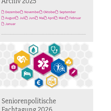
Archiv 2025
Dezember
November
Oktober
September
August
Juli
Juni
Mai
April
März
Februar
Januar
Seniorenpolitische
Fachtagung 2026