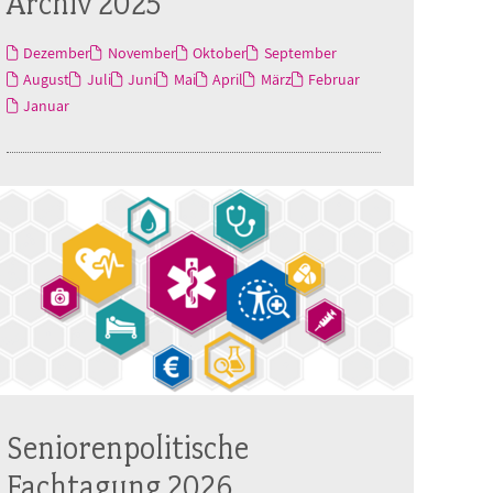
Archiv 2025
Dezember
November
Oktober
September
August
Juli
Juni
Mai
April
März
Februar
Januar
Seniorenpolitische
Fachtagung 2026