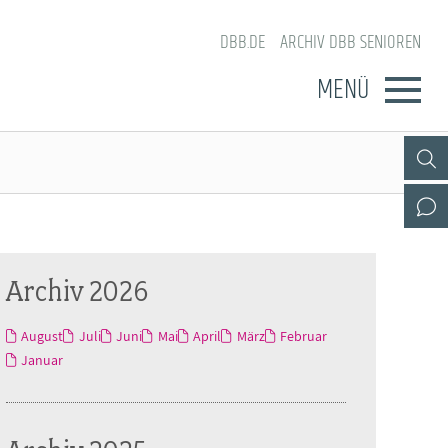
DBB.DE
ARCHIV DBB SENIOREN
MENÜ
Archiv 2026
August
Juli
Juni
Mai
April
März
Februar
Januar