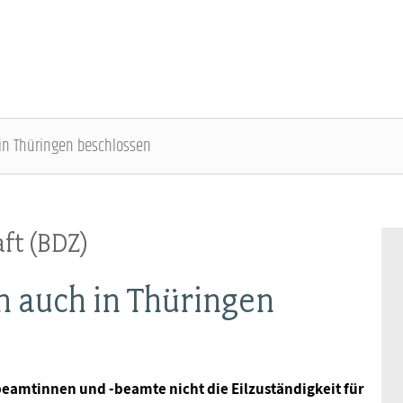
h in Thüringen beschlossen
DBB SENIOREN - ÜBERBLICK
VERANSTALTUNGEN - ÜBERBLICK
ft (BDZ)
Gremien
Fachtagungen
un auch in Thüringen
Geschäftsführung
Bundesseniorenkongress
Kontakt
beamtinnen und -beamte nicht die Eilzuständigkeit für