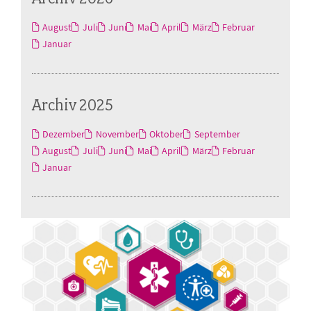
August
Juli
Juni
Mai
April
März
Februar
Januar
Archiv 2025
Dezember
November
Oktober
September
August
Juli
Juni
Mai
April
März
Februar
Januar