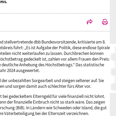
ems.
BAGSO
d stellvertretende dbb Bundesvorsitzende, kritisierte am 8.
skreis führt: „Es ist Aufgabe der Politik, diese endlose Spirale
teilen nicht weiterlaufen zu lassen. Durchbrechen können
öchstbetrag gedeckelt ist, zahlen vor allem Frauen den Preis:
 deutliche Anhebung des Höchstbetrags.“ Das statistische
Jahr 2024 ausgewertet.
der unbezahlten Sorgearbeit und steigen seltener auf. Sie
en und sorgen damit auch schlechter fürs Alter vor.
 bei gedeckeltem Elterngeld für viele finanziell nicht lohnt.
n der finanzielle Einbruch nicht so stark wäre. Das zeigen
schung (BiB). In Ländern wie Schweden oder Island, die gut
re Väterbeteiligung bei der Elternzeit verzeichnen.