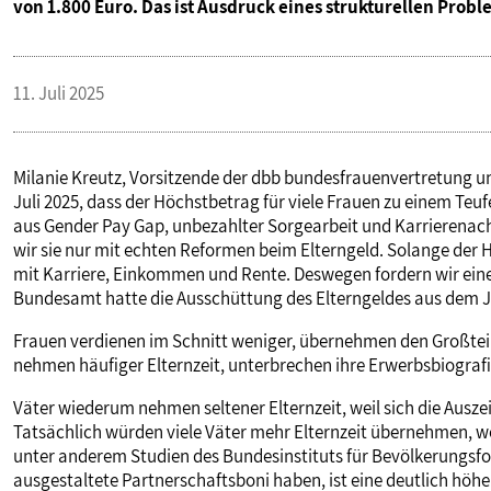
von 1.800 Euro. Das ist Ausdruck eines strukturellen Probl
11. Juli 2025
Milanie Kreutz, Vorsitzende der dbb bundesfrauenvertretung un
Juli 2025, dass der Höchstbetrag für viele Frauen zu einem Teufel
aus Gender Pay Gap, unbezahlter Sorgearbeit und Karrierenach
wir sie nur mit echten Reformen beim Elterngeld. Solange der H
mit Karriere, Einkommen und Rente. Deswegen fordern wir eine
Bundesamt hatte die Ausschüttung des Elterngeldes aus dem 
Frauen verdienen im Schnitt weniger, übernehmen den Großteil 
nehmen häufiger Elternzeit, unterbrechen ihre Erwerbsbiografi
Väter wiederum nehmen seltener Elternzeit, weil sich die Auszeit
Tatsächlich würden viele Väter mehr Elternzeit übernehmen, wen
unter anderem Studien des Bundesinstituts für Bevölkerungsfor
ausgestaltete Partnerschaftsboni haben, ist eine deutlich höhe