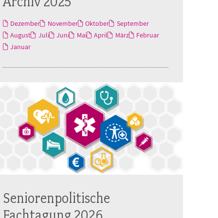
Archiv 2025
Dezember
November
Oktober
September
August
Juli
Juni
Mai
April
März
Februar
Januar
Seniorenpolitische
Fachtagung 2026