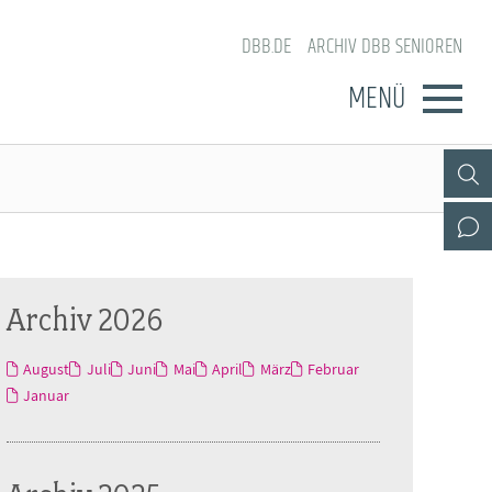
DBB.DE
ARCHIV DBB SENIOREN
MENÜ
Archiv 2026
August
Juli
Juni
Mai
April
März
Februar
Januar