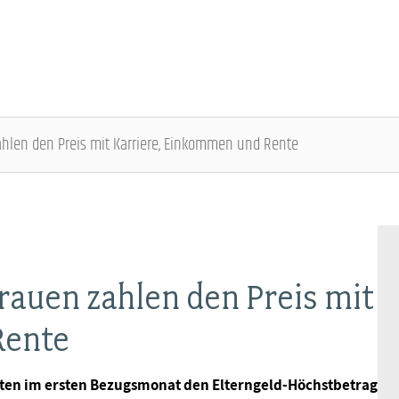
ahlen den Preis mit Karriere, Einkommen und Rente
DBB SENIOREN - ÜBERBLICK
VERANSTALTUNGEN - ÜBERBLICK
Gremien
Fachtagungen
rauen zahlen den Preis mit
Geschäftsführung
Bundesseniorenkongress
Rente
Kontakt
ielten im ersten Bezugsmonat den Elterngeld-Höchstbetrag