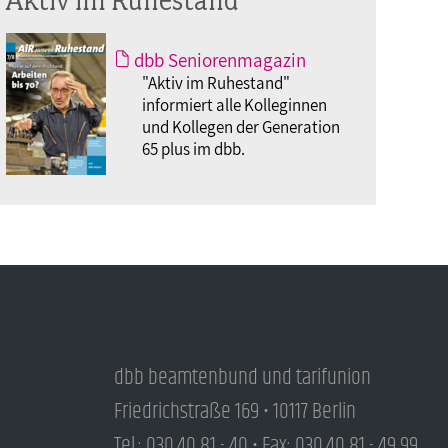
dbb Seniorenmagazin
"Aktiv im Ruhestand"
informiert alle Kolleginnen
und Kollegen der Generation
65 plus im dbb.
dbb beamtenbund und tarifunion
Friedrichstraße 169 • 10117 Berlin
Tel.: 030.40 81 - 40 • Fax: 030.40 81 - 49 99