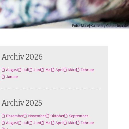
Archiv 2026
August
Juli
Juni
Mai
April
März
Februar
Januar
Archiv 2025
Dezember
November
Oktober
September
August
Juli
Juni
Mai
April
März
Februar