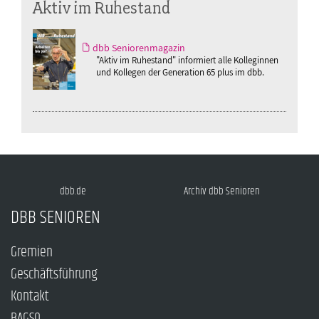
Aktiv im Ruhestand
dbb Seniorenmagazin
"Aktiv im Ruhestand" informiert alle Kolleginnen
und Kollegen der Generation 65 plus im dbb.
dbb.de
Archiv dbb Senioren
DBB SENIOREN
Gremien
Geschäftsführung
Kontakt
BAGSO