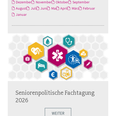
Dezember
November
Oktober
September
August
Juli
Juni
Mai
April
März
Februar
Januar
Seniorenpolitische Fachtagung
2026
WEITER