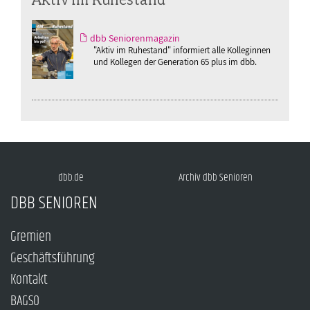
dbb Seniorenmagazin
"Aktiv im Ruhestand" informiert alle Kolleginnen
und Kollegen der Generation 65 plus im dbb.
dbb.de
Archiv dbb Senioren
DBB SENIOREN
Gremien
Geschäftsführung
Kontakt
BAGSO