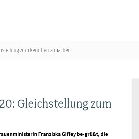
eichstellung zum Kernthema machen
DBB SENIOREN - ÜBERBLICK
VERANSTALTUNGEN - ÜBERBLICK
Gremien
Fachtagungen
20: Gleichstellung zum
Geschäftsführung
Bundesseniorenkongress
Kontakt
auenministerin Franziska Giffey be-grüßt, die