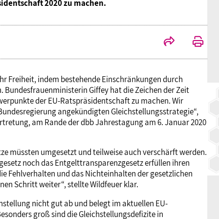
identschaft 2020 zu machen.
BAGSO
mehr Freiheit, indem bestehende Einschränkungen durch
Bundesfrauenministerin Giffey hat die Zeichen der Zeit
hwerpunkte der EU-Ratspräsidentschaft zu machen. Wir
Bundesregierung angekündigten Gleichstellungsstrategie“,
ertretung, am Rande der dbb Jahrestagung am 6. Januar 2020
tze müssten umgesetzt und teilweise auch verschärft werden.
esetz noch das Entgelttransparenzgesetz erfüllen ihren
 Fehlverhalten und das Nichteinhalten der gesetzlichen
n Schritt weiter“, stellte Wildfeuer klar.
stellung nicht gut ab und belegt im aktuellen EU-
esonders groß sind die Gleichstellungsdefizite in