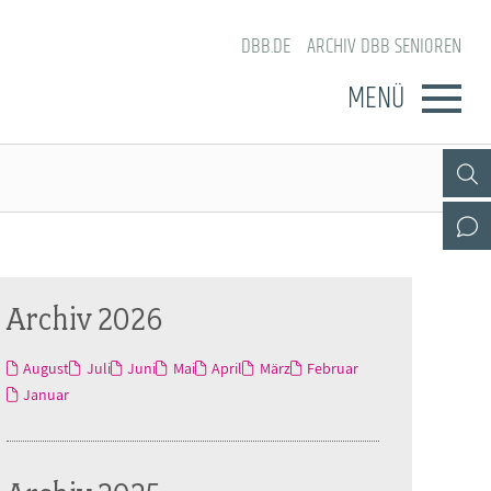
DBB.DE
ARCHIV DBB SENIOREN
MENÜ
Archiv 2026
August
Juli
Juni
Mai
April
März
Februar
Januar