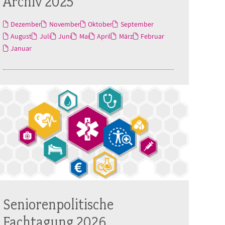
Archiv 2025
Dezember
November
Oktober
September
August
Juli
Juni
Mai
April
März
Februar
Januar
Seniorenpolitische
Fachtagung 2026