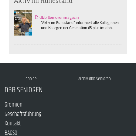
Aktiv im Ruhestand
dbb Seniorenmagazin
"Aktiv im Ruhestand" informiert alle Kolleginnen
und Kollegen der Generation 65 plus im dbb.
dbb.de
Archiv dbb Senioren
DBB SENIOREN
Gremien
Geschäftsführung
Kontakt
BAGSO