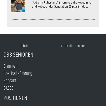
"Aktiv im Ruhestand" informiert alle Kolleginnen
und Kollegen der Generation 65 plus im dbb.
dbb.de
Archiv dbb Senioren
DBB SENIOREN
Gremien
Geschäftsführung
Kontakt
BAGSO
POSITIONEN