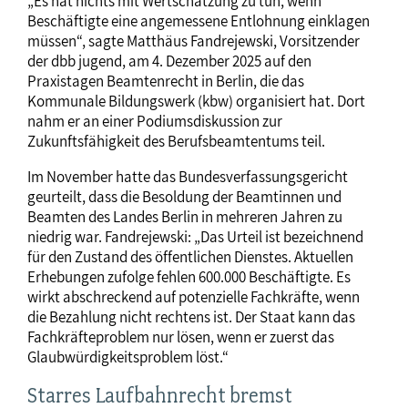
„Es hat nichts mit Wertschätzung zu tun, wenn
Beschäftigte eine angemessene Entlohnung einklagen
müssen“, sagte Matthäus Fandrejewski, Vorsitzender
der dbb jugend, am 4. Dezember 2025 auf den
Praxistagen Beamtenrecht in Berlin, die das
Kommunale Bildungswerk (kbw) organisiert hat. Dort
nahm er an einer Podiumsdiskussion zur
Zukunftsfähigkeit des Berufsbeamtentums teil.
Im November hatte das Bundesverfassungsgericht
geurteilt, dass die Besoldung der Beamtinnen und
Beamten des Landes Berlin in mehreren Jahren zu
niedrig war. Fandrejewski: „Das Urteil ist bezeichnend
für den Zustand des öffentlichen Dienstes. Aktuellen
Erhebungen zufolge fehlen 600.000 Beschäftigte. Es
wirkt abschreckend auf potenzielle Fachkräfte, wenn
die Bezahlung nicht rechtens ist. Der Staat kann das
Fachkräfteproblem nur lösen, wenn er zuerst das
Glaubwürdigkeitsproblem löst.“
Starres Laufbahnrecht bremst