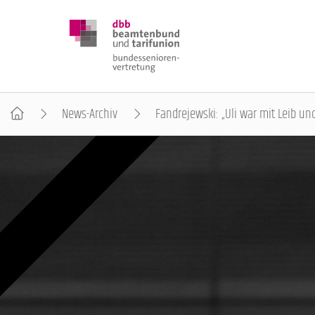
News-Archiv
Fandrejewski: „Uli war mit Leib un
DBB SENIOREN
POSITIONEN
VERANSTALTUNGEN
PUBLIKATIONEN