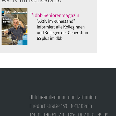
dbb Seniorenmagazin
"Aktiv im Ruhestand"
informiert alle Kolleginnen
und Kollegen der Generation
65 plus im dbb.
dbb beamtenbund und tarifunion
Friedrichstraße 169 • 10117 Berlin
Tel.: 030.40 81 - 40 • Fax: 030.40 81 - 49 99