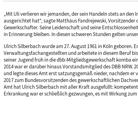
„Mit Uli verlieren wir jemanden, der sein Handeln stets an den 
ausgerichtet hat“, sagte Matthäus Fandrejewski, Vorsitzender d
Gewerkschafter. Seine Leidenschaft und seine Entschlossenhei
in Erinnerung bleiben. In diesen schweren Stunden gelten unser
Ulrich Silberbach wurde am 27. August 1961 in Köln geboren. 
Verwaltungsfachangestellten und arbeitete in diesem Beruf bis 
seiner Jugend früh in die dbb-Mitgliedsgewerkschaft komba ei
2014 war er darüber hinaus Vorstandsmitglied des DBB NRW. 
und legte dieses Amt erst satzungsgemäß nieder, nachdem er
2017 zum Bundesvorsitzenden des gewerkschaftlichen Dachverb
Amt hat Ulrich Silberbach mit aller Kraft ausgefüllt: kompete
Erkrankung war er schließlich gezwungen, es mit Wirkung zum 