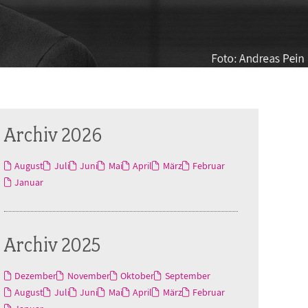
Archiv 2026
August
Juli
Juni
Mai
April
März
Februar
Januar
Archiv 2025
Dezember
November
Oktober
September
August
Juli
Juni
Mai
April
März
Februar