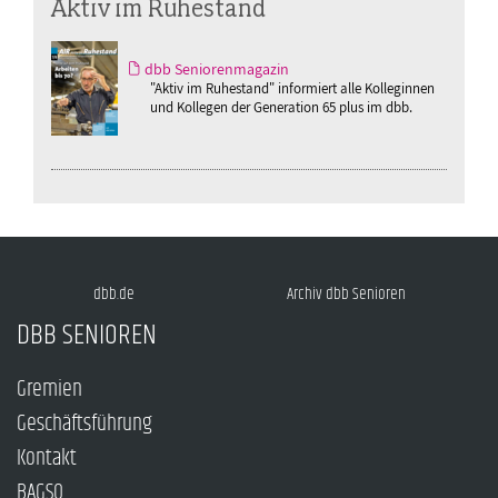
Aktiv im Ruhestand
dbb Seniorenmagazin
"Aktiv im Ruhestand" informiert alle Kolleginnen
und Kollegen der Generation 65 plus im dbb.
dbb.de
Archiv dbb Senioren
DBB SENIOREN
Gremien
Geschäftsführung
Kontakt
BAGSO