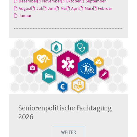
Dezember
November
Oktober
September
August
Juli
Juni
Mai
April
März
Februar
Januar
Seniorenpolitische Fachtagung
2026
WEITER