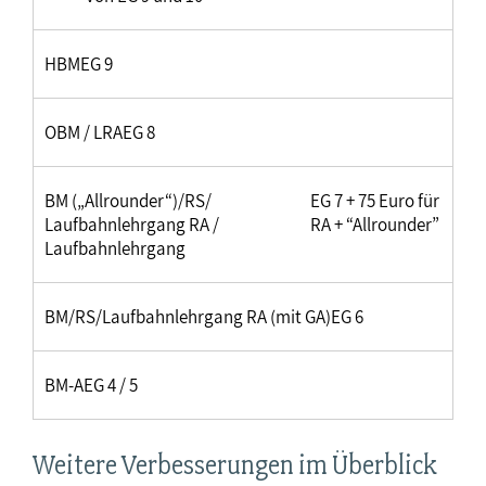
HBM
EG 9
OBM / LRA
EG 8
BM („Allrounder“)/RS/
EG 7 + 75 Euro für
Laufbahnlehrgang RA /
RA + “Allrounder”
Laufbahnlehrgang
BM/RS/Laufbahnlehrgang RA (mit GA)
EG 6
BM-A
EG 4 / 5
Weitere Verbesserungen im Überblick