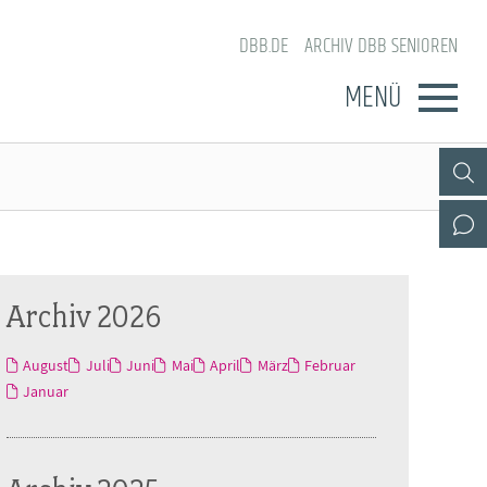
DBB.DE
ARCHIV DBB SENIOREN
MENÜ
Archiv 2026
August
Juli
Juni
Mai
April
März
Februar
Januar