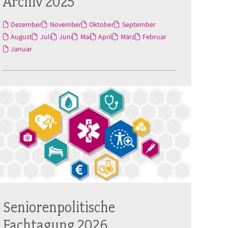
Archiv 2025
Dezember
November
Oktober
September
August
Juli
Juni
Mai
April
März
Februar
Januar
Seniorenpolitische
Fachtagung 2026