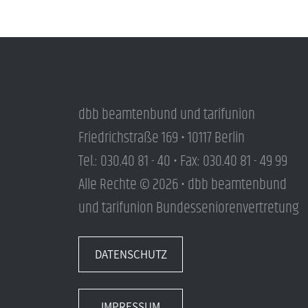
dbb beamtenbund und tarifunion
Friedrichstraße 169 • 10117 Berlin
Tel.: 030.40 81 - 40 • Fax: 030.40 81 - 49 99
Alle Rechte © 2026 • dbb beamtenbund
und tarifunion Bundesseniorenvertretung
DATENSCHUTZ
IMPRESSUM