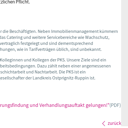
zlichen Pflicht.
ag für die Beschäftigten. Neben Immobilienmanagement kümmern
 das Catering und weitere Servicebereiche wie Wachschutz,
vertraglich festgelegt und sind dementsprechend
ungen, wie in Tarifverträgen üblich, sind unbekannt.
Kolleginnen und Kollegen der PKS. Unsere Ziele sind ein
 Arbeitsbedingungen. Dazu zählt neben einer angemessenen
hichtarbeit und Nachtarbeit. Die PKS ist ein
ellschafter der Landkreis Ostprignitz-Ruppin ist.
erungsfindung und Verhandlungsauftakt gelungen!"
(PDF)
zurück