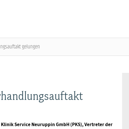
ngsauftakt gelungen
DBB SENIOREN - ÜBERBLICK
VERANSTALTUNGEN - ÜBERBLICK
Gremien
Fachtagungen
rhandlungsauftakt
Geschäftsführung
Bundesseniorenkongress
Kontakt
O Klinik Service Neuruppin GmbH (PKS), Vertreter der