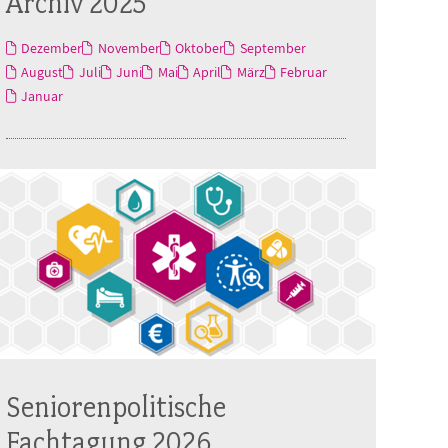
Archiv 2025
Dezember
November
Oktober
September
August
Juli
Juni
Mai
April
März
Februar
Januar
Seniorenpolitische
Fachtagung 2026