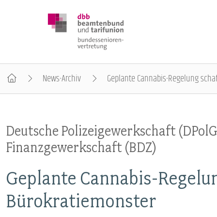
News-Archiv
Geplante Cannabis-Regelung schaf
DBB SENIOREN
Deutsche Polizeigewerkschaft (DPolG)
POSITIONEN
Finanzgewerkschaft (BDZ)
VERANSTALTUNGEN
Geplante Cannabis-Regelun
Bürokratiemonster
PUBLIKATIONEN