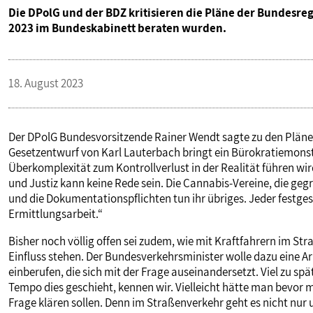
Die DPolG und der BDZ kritisieren die Pläne der Bundesr
2023 im Bundeskabinett beraten wurden.
18. August 2023
Der DPolG Bundesvorsitzende Rainer Wendt sagte zu den Plän
Gesetzentwurf von Karl Lauterbach bringt ein Bürokratiemonst
Überkomplexität zum Kontrollverlust in der Realität führen wir
und Justiz kann keine Rede sein. Die Cannabis-Vereine, die ge
und die Dokumentationspflichten tun ihr übriges. Jeder festge
Ermittlungsarbeit.“
Bisher noch völlig offen sei zudem, wie mit Kraftfahrern im S
Einfluss stehen. Der Bundesverkehrsminister wolle dazu eine A
einberufen, die sich mit der Frage auseinandersetzt. Viel zu sp
Tempo dies geschieht, kennen wir. Vielleicht hätte man bevor m
Frage klären sollen. Denn im Straßenverkehr geht es nicht n