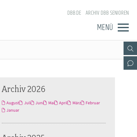
DBB.DE
ARCHIV DBB SENIOREN
MENÜ
Archiv 2026
August
Juli
Juni
Mai
April
März
Februar
Januar