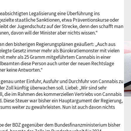
beabsichtigten Legalisierung eine Überführung ins
ezielte staatliche Sanktionen, etwa Präventionskurse oder
leibt der Jugendschutz auf der Strecke, denn den schafft man
, davon will der Minister aber nichts wissen.“
 an den bisherigen Regierungsplänen geäußert: „Auch aus
gelegte Gesetz immer mehr als Bürokratiemonster mit vielen
 mit mehr als 25 Gramm mitgeführtem Cannabis in einer
ollbeamten diese Person auch unter der neuen Rechtslage
her keine Antworten.“
ch genau unter Einfuhr, Ausfuhr und Durchfuhr von Cannabis zu
r Zoll künftig überwachen soll. Liebel: „Wir sind sehr
ll, die im Rahmen des kommerziellen Vertriebs von Cannabis
 Diese Steuer war bisher ein Hauptargument der Regierung,
ums weiter zu gewährleisten. Nun ist auch davon nichts
abe der BDZ gegenüber dem Bundesfinanzministerium bisher