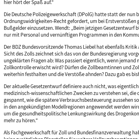
hier hört der Spaß auf.“
Die Deutsche Polizeigewerkschaft (DPolG) hatte statt der nun 
Ordnungswidrigkeiten-Recht gefordert, um bei Erstverstößen g
Bußgelder einzusetzen. Wendt: „Beim jetzigen Gesetzentwurf b
nur mit Personal und vernünftigen Programmen in den Kommunen
Der BDZ Bundesvorsitzende Thomas Liebel hat ebenfalls Kritik
Sicht des Zolls zeichnet sich das von der Bundesregierung vor
ungeklärten Fragen ab: Was passiert eigentlich, wenn jemand
Zollkontrolle erwischt wird? Dürfen die Zollbeamtinnen und Z
weiterhin festhalten und die Verstöße ahnden? Dazu gab es bis
Der aktuelle Gesetzentwurf definiere auch nicht, was eigentli
medizinisch-wissenschaftlichen Zwecken zu verstehen sei, die de
gespannt, wie die spätere Verbrauchsbesteuerung aussehen so
in den angekündigten Modellregionen angewendet werden wird.
um die gesundheitspolitische Lenkungswirkung des Drogenkons
mehr zu hören.“
Als Fachgewerkschaft für Zoll und Bundesfinanzverwaltung h