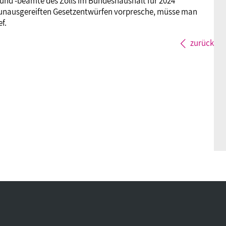
 und -beamte des Zolls im Bundeshaushalt für 2024
 unausgereiften Gesetzentwürfen vorpresche, müsse man
f.
zurück