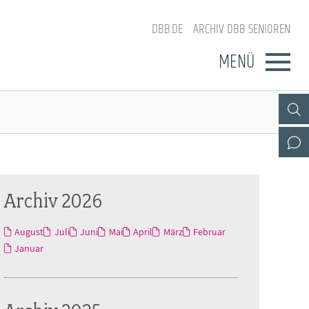
DBB.DE
ARCHIV DBB SENIOREN
MENÜ
Archiv 2026
August
Juli
Juni
Mai
April
März
Februar
Januar