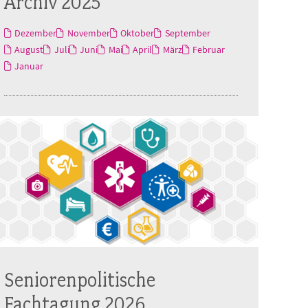
Archiv 2025
Dezember
November
Oktober
September
August
Juli
Juni
Mai
April
März
Februar
Januar
Seniorenpolitische
Fachtagung 2026