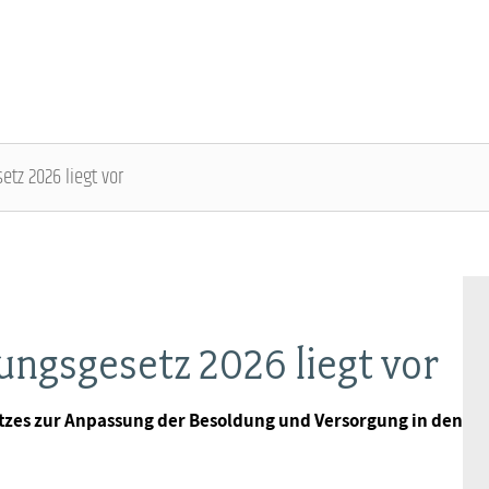
tz 2026 liegt vor
DBB SENIOREN - ÜBERBLICK
VERANSTALTUNGEN - ÜBERBLICK
Gremien
Fachtagungen
ngsgesetz 2026 liegt vor
Geschäftsführung
Bundesseniorenkongress
tzes zur Anpassung der Besoldung und Versorgung in den
Kontakt